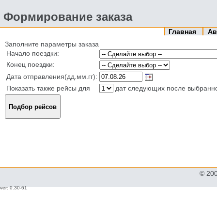
Формирование заказа
Главная
Ав
Заполните параметры заказа
Начало поездки:
Конец поездки:
Дата отправления(дд.мм.гг):
Показать также рейсы для
дат следующих после выбранн
© 20
ver: 0.30-61