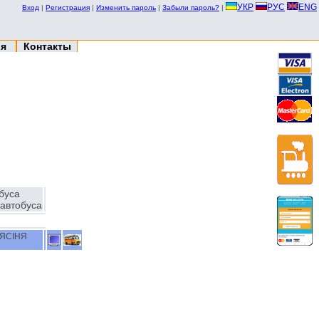
УКР
РУС
ENG
Вход
|
Регистрация
|
Изменить пароль
|
Забыли пароль?
|
ия
Контакты
буса
автобуса
 ЯСІНЯ