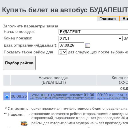
Купить билет на автобус БУДАПЕШТ
Главная
Ав
Заполните параметры заказа
Начало поездки:
Конец поездки:
З
Дата отправления(дд.мм.гг):
Показать также рейсы для
дат следующих после выбранн
Начало поездки
Конец п
(БУДАПЕШТ)
(ХУС
08.
01:30
09:20
БУДАПЕШТ: Будапешт Неплігет
ХУСТ: АС Х
08.08.26
вул. Уллоі 131{47.4749476511478/19.0987471084399}
вул. Івана Франка, 118 {
*
Стоимость
-
ориентировочная, точная стоимость будет определена н
**
Надежн.
-
отношение количества рейсов, отправившихся с опоздани
отправлений, выраженное в процентах (за последние 30 д
-
рейсы, для которых обмен ваучера на билет производится