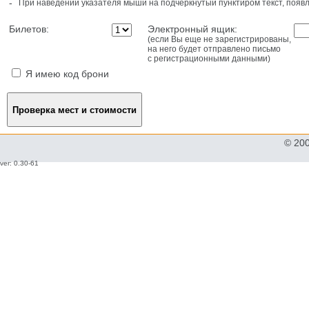
-
При наведении указателя мыши на подчеркнутый пунктиром текст, поя
Билетов:
Электронный ящик:
(если Вы еще не зарегистрированы,
на него будет отправлено письмо
с регистрационными данными)
Я имею код брони
© 20
ver: 0.30-61