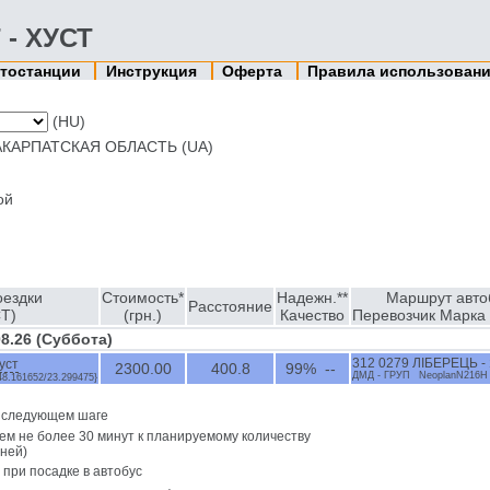
 - ХУСТ
тостанции
Инструкция
Оферта
Правила использован
(HU)
АКАРПАТСКАЯ ОБЛАСТЬ (UA)
ой
оездки
Стоимость*
Надежн.**
Маршрут авто
Расстояние
Т)
(грн.)
Качество
Перевозчик Марка 
08.26 (Суббота)
уст
312 0279 ЛІБЕРЕЦЬ -
2300.00
400.8
99% --
ДМД - ГPУП NeoplanN216H
48.161652/23.299475}
а следующем шаге
ем не более 30 минут к планируемому количеству
ней)
 при посадке в автобус