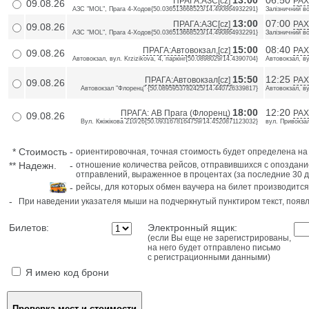
13:00
06:50
ПРАГА:АЗС[cz]
РАХ
09.08.26
АЗС "MOL", Прага 4-Ходов{50.036513668523/14.490864932291}
Залізничний в
13:00
07:00
ПРАГА:АЗС[cz]
РАХ
09.08.26
АЗС "MOL", Прага 4-Ходов{50.036513668523/14.490864932291}
Залізничний в
15:00
08:40
ПРАГА:Автовокзал,[cz]
РАХ
09.08.26
Автовокзал, вул. Krzizikova, 4, паркінг{50.0898029/14.4390704}
Автовокзал, в
15:50
12:25
ПРАГА:Автовокзал[cz]
РАХ
09.08.26
Автовокзал "Флоренц" {50.0895953782425/14.440726339817}
Автовокзал, в
18:00
12:20
ПРАГА: АВ Прага (Флоренц)
РАХ
09.08.26
Вул. Кжіжікова 210/26{50.0931678164759/14.4520871123032}
вул. Привокза
*
Стоимость
-
ориентировочная, точная стоимость будет определена н
**
Надежн.
-
отношение количества рейсов, отправившихся с опоздани
отправлений, выраженное в процентах (за последние 30 д
-
рейсы, для которых обмен ваучера на билет производится
-
При наведении указателя мыши на подчеркнутый пунктиром текст, поя
Билетов:
Электронный ящик:
(если Вы еще не зарегистрированы,
на него будет отправлено письмо
с регистрационными данными)
Я имею код брони