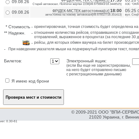
17:55
05:20
ФРІДЕК-МІСТЕК:Старий[cz]
09.08.26
Старий автовокзал, Політичні жертви 2238{49.6756843/18.3448525}
АЗС "OKKO
18:00
05:25
ФРІДЕК-МІСТЕК:автостоянка[cz]
09.08.26
автостоянка на новому автовокзалі{49.678527/18.351413}
вул. Спорт
*
Стоимость
-
ориентировочная, точная стоимость будет определена н
**
Надежн.
-
отношение количества рейсов, отправившихся с опоздани
отправлений, выраженное в процентах (за последние 30 д
-
рейсы, для которых обмен ваучера на билет производится
-
При наведении указателя мыши на подчеркнутый пунктиром текст, поя
Билетов:
Электронный ящик:
(если Вы еще не зарегистрированы,
на него будет отправлено письмо
с регистрационными данными)
Я имею код брони
© 2009-2021 ООО "ВПИ-СЕРВИС"
21020 Украина, г. Винн
ver: 0.30-61