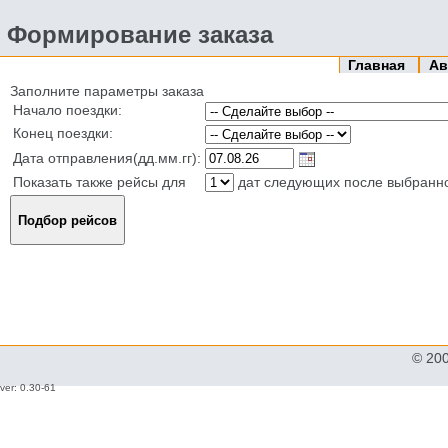
Формирование заказа
Главная
Ав
Заполните параметры заказа
Начало поездки:
Конец поездки:
Дата отправления(дд.мм.гг):
Показать также рейсы для
дат следующих после выбранн
© 20
ver: 0.30-61