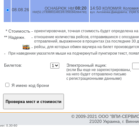
08:20
14:50
ОСНАБРЮК: Hbf
КОЛОМИЯ: Коломия
08.08.26
Hbf{52.2730880114813/8.0591842684790}
вул. Антоненка-Давидовича, 15{48.
*
Стоимость
-
ориентировочная, точная стоимость будет определена н
**
Надежн.
-
отношение количества рейсов, отправившихся с опоздани
отправлений, выраженное в процентах (за последние 30 д
-
рейсы, для которых обмен ваучера на билет производится
-
При наведении указателя мыши на подчеркнутый пунктиром текст, поя
Билетов:
Электронный ящик:
(если Вы еще не зарегистрированы,
на него будет отправлено письмо
с регистрационными данными)
Я имею код брони
© 2009-2021 ООО "ВПИ-СЕРВИС"
21020 Украина, г. Винн
ver: 0.30-60