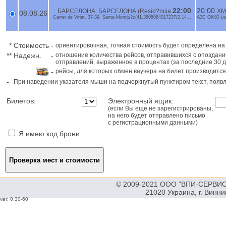
22:00
20:00
БАРСЕЛОНА: БАРСЕЛОНА (Resid?ncia
ХМ
08.08.26
Carrer de Viriat, 37-39, Sants-Montju?c{41.3805084017237/2.14...
АЗС ОККО (на
*
Стоимость
-
ориентировочная, точная стоимость будет определена н
**
Надежн.
-
отношение количества рейсов, отправившихся с опоздани
отправлений, выраженное в процентах (за последние 30 д
-
рейсы, для которых обмен ваучера на билет производится
-
При наведении указателя мыши на подчеркнутый пунктиром текст, поя
Билетов:
Электронный ящик:
(если Вы еще не зарегистрированы,
на него будет отправлено письмо
с регистрационными данными)
Я имею код брони
© 2009-2021 ООО "ВПИ-СЕРВИС"
21020 Украина, г. Винн
ver: 0.30-60