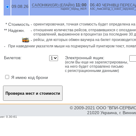
11:00
06:40
САЛОНІКИ(GR) (ЕЛАЙН)
ЧЕРНІВЦІ ПЕРЕСА
09.08.26
паркінг_перед_ІКЕЯ
АЗС_Амік,виїзд_з_нової_окружної_д
*
Стоимость
-
ориентировочная, точная стоимость будет определена н
**
Надежн.
-
отношение количества рейсов, отправившихся с опоздани
отправлений, выраженное в процентах (за последние 30 д
-
рейсы, для которых обмен ваучера на билет производится
-
При наведении указателя мыши на подчеркнутый пунктиром текст, поя
Билетов:
Электронный ящик:
(если Вы еще не зарегистрированы,
на него будет отправлено письмо
с регистрационными данными)
Я имею код брони
© 2009-2021 ООО "ВПИ-СЕРВИС"
21020 Украина, г. Винн
ver: 0.30-61