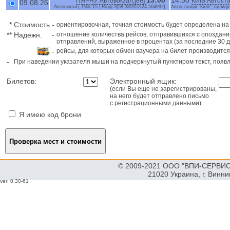
13:00
14:30
ПЯРНУ:Автовокзал,[ee]
КИЇВ:Автоста
09.08.26
Автовокзал, Pikk 15 | Ringi 3{58.385957/24.504992}
Автостанція "Київ", вулиц
*
Стоимость
-
ориентировочная, точная стоимость будет определена н
**
Надежн.
-
отношение количества рейсов, отправившихся с опоздани
отправлений, выраженное в процентах (за последние 30 д
-
рейсы, для которых обмен ваучера на билет производится
-
При наведении указателя мыши на подчеркнутый пунктиром текст, поя
Билетов:
Электронный ящик:
(если Вы еще не зарегистрированы,
на него будет отправлено письмо
с регистрационными данными)
Я имею код брони
© 2009-2021 ООО "ВПИ-СЕРВИС"
21020 Украина, г. Винн
ver: 0.30-61