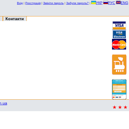
УКР
РУС
ENG
Вхід
|
Реєстрація
|
Змініти пароль
|
Забули пароль?
|
Контакти
m.ua