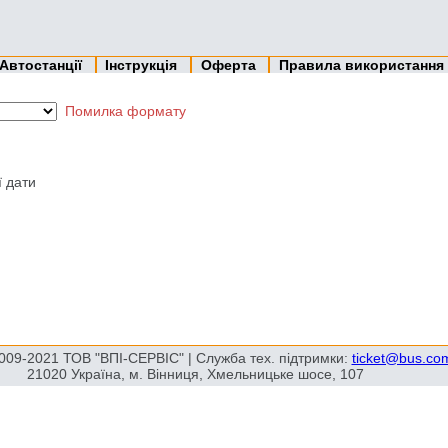
Автостанції
Інструкція
Оферта
Правила використання
Помилка формату
ї дати
009-2021 ТОВ "ВПІ-СЕРВІС" | Служба тех. підтримки:
ticket@bus.co
21020 Україна, м. Вінниця, Хмельницьке шосе, 107