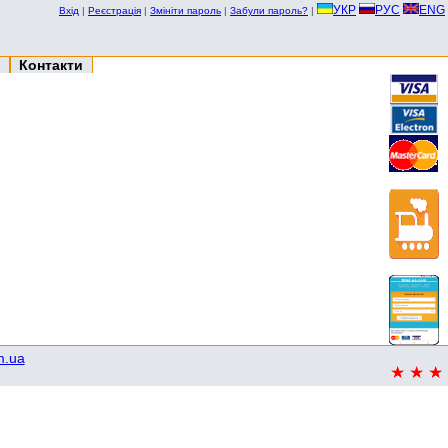
УКР
РУС
ENG
Вхід
|
Реєстрація
|
Змініти пароль
|
Забули пароль?
|
Контакти
m.ua