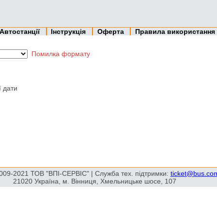
Автостанції
Інструкція
Оферта
Правила використання
Помилка формату
ї дати
009-2021 ТОВ "ВПІ-СЕРВІС" | Служба тех. підтримки:
ticket@bus.co
21020 Україна, м. Вінниця, Хмельницьке шосе, 107