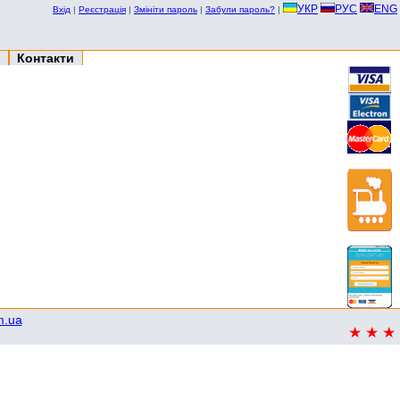
УКР
РУС
ENG
Вхід
|
Реєстрація
|
Змініти пароль
|
Забули пароль?
|
Контакти
m.ua