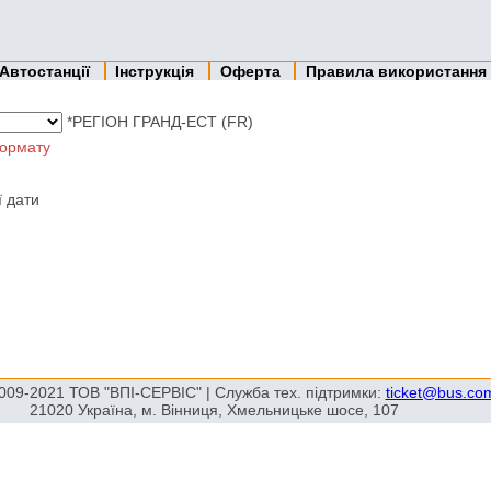
Автостанції
Інструкція
Оферта
Правила використання
*РЕГІОН ГРАНД-ЕСТ (FR)
ормату
ї дати
009-2021 ТОВ "ВПІ-СЕРВІС" | Служба тех. підтримки:
ticket@bus.co
21020 Україна, м. Вінниця, Хмельницьке шосе, 107