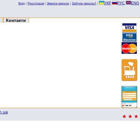
УКР
РУС
ENG
Вхід
|
Реєстрація
|
Змініти пароль
|
Забули пароль?
|
Контакти
m.ua