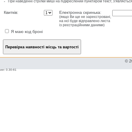
-
При наведенні стрілки миші на підкреслений пунктиром текст, з'являєтьс
Квитків:
Електронна скринька:
(якщо Ви ще не зареєстровані,
на нєї буде відправлено листа
із реєстраційними даними)
Я маю код броні
© 2
ver: 0.30-61