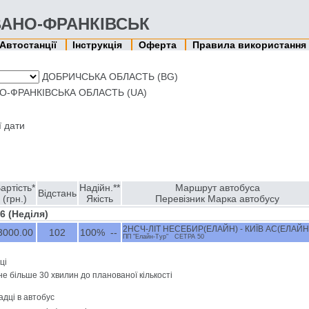
 ІВАНО-ФРАНКІВСЬК
Автостанції
Інструкція
Оферта
Правила використання
ДОБРИЧСЬКА ОБЛАСТЬ (BG)
О-ФРАНКІВСЬКА ОБЛАСТЬ (UA)
ї дати
артість*
Надійн.**
Маршрут автобуса
Відстань
(грн.)
Якість
Перевізник Марка автобусу
26 (Недiля)
2НСЧ-ЛІТ НЕСЕБИР(ЕЛАЙН) - КИЇВ АС(ЕЛАЙН
3000.00
102
100% --
ПП "Елайн-Тур" СЕТРА 50
ці
не більше 30 хвилин до планованої кількості
адці в автобус