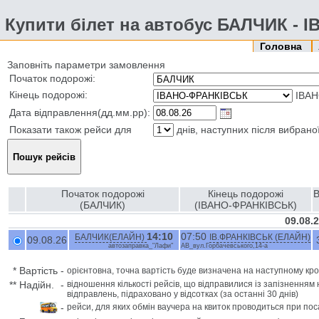
Купити білет на автобус БАЛЧИК -
Головна
Заповніть параметри замовлення
Початок подорожі:
Кінець подорожі:
ІВАН
Дата відправлення(дд.мм.рр):
Показати також рейси для
днів, наступних після вибрано
Початок подорожі
Кінець подорожі
В
(БАЛЧИК)
(ІВАНО-ФРАНКІВСЬК)
09.08.
14:10
07:50
БАЛЧИК(ЕЛАЙН)
ІВ.ФРАНКІВСЬК (ЕЛАЙН)
09.08.26
автозаправка_"Лафи"
АВ_вул.Горбачевського,14-а
*
Вартість
-
орієнтовна, точна вартість буде визначена на наступному кро
**
Надійн.
-
відношення кількості рейсів, що відправилися із запізненням 
відправлень, підраховано у відсотках (за останні 30 днів)
-
рейси, для яких обмін ваучера на квиток проводиться при пос