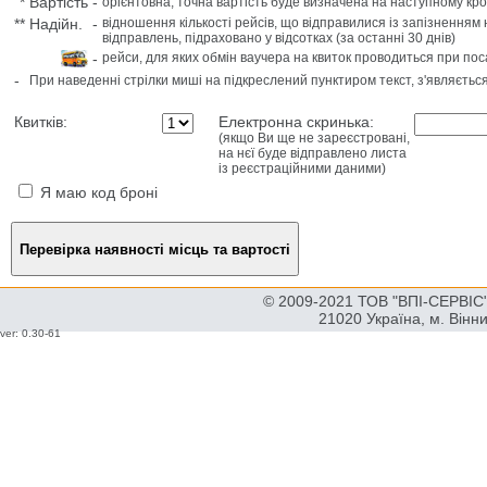
*
Вартість
-
орієнтовна, точна вартість буде визначена на наступному кро
**
Надійн.
-
відношення кількості рейсів, що відправилися із запізненням 
відправлень, підраховано у відсотках (за останні 30 днів)
-
рейси, для яких обмін ваучера на квиток проводиться при пос
-
При наведенні стрілки миші на підкреслений пунктиром текст, з'являєтьс
Квитків:
Електронна скринька:
(якщо Ви ще не зареєстровані,
на нєї буде відправлено листа
із реєстраційними даними)
Я маю код броні
© 2009-2021 ТОВ "ВПІ-СЕРВІС" 
21020 Україна, м. Вінн
ver: 0.30-61