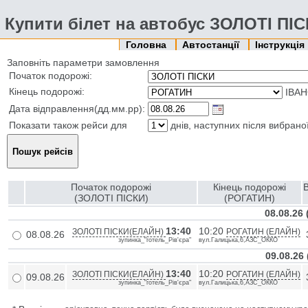
Купити білет на автобус ЗОЛОТІ ПІ
Головна
Автостанції
Інструкція
Заповніть параметри замовлення
Початок подорожі:
Кінець подорожі:
ІВАН
Дата відправлення(дд.мм.рр):
Показати також рейси для
днів, наступних після вибрано
Початок подорожі
Кінець подорожі
В
(ЗОЛОТІ ПІСКИ)
(РОГАТИН)
08.08.26
13:40
10:20
ЗОЛОТІ ПІСКИ(ЕЛАЙН)
РОГАТИН (ЕЛАЙН)
08.08.26
зупинка_"готель_Рів'єра"
вул.Галицька,6,АЗС_ОККО
09.08.26
13:40
10:20
ЗОЛОТІ ПІСКИ(ЕЛАЙН)
РОГАТИН (ЕЛАЙН)
09.08.26
зупинка_"готель_Рів'єра"
вул.Галицька,6,АЗС_ОККО