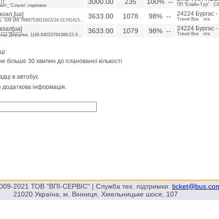
3000.00
235
100% --
ПП "Елайн-Тур" С
кет_"Сільпо",парковка
зал,[ua]
24224 Бургас -
3633.00
1078
98% --
Travel Bus n/a
, 109 {49.7868753921822/24.01741415...
кзал[ua]
24224 Бургас -
3633.00
1079
98% --
Travel Bus n/a
оща Двірцева, 1{49.84033794386/23.9...
ці
не більше 30 хвилин до планованої кількості
адці в автобус
я додаткова інформація.
009-2021 ТОВ "ВПІ-СЕРВІС" | Служба тех. підтримки:
ticket@bus.co
21020 Україна, м. Вінниця, Хмельницьке шосе, 107