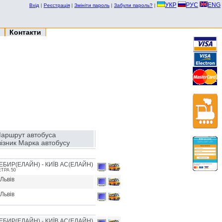
УКР
РУС
ENG
Вхід
|
Реєстрація
|
Змініти пароль
|
Забули пароль?
|
Контакти
аршрут автобуса
ізник Марка автобусу
ЕБИР(ЕЛАЙН) - КИЇВ АС(ЕЛАЙН)
ЕТРА 50
 Львів
 Львів
ЕБИР(ЕЛАЙН) - КИЇВ АС(ЕЛАЙН)