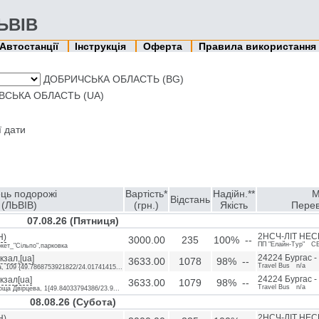
ЛЬВІВ
Автостанції
Інструкція
Оферта
Правила використання
ДОБРИЧСЬКА ОБЛАСТЬ (BG)
ВСЬКА ОБЛАСТЬ (UA)
ї дати
ець подорожі
Вартість*
Надійн.**
М
Відстань
(ЛЬВІВ)
(грн.)
Якість
Перев
07.08.26 (Пятниця)
Н)
2НСЧ-ЛІТ НЕС
3000.00
235
100% --
ПП "Елайн-Тур" С
кет_"Сільпо",парковка
зал,[ua]
24224 Бургас -
3633.00
1078
98% --
Travel Bus n/a
, 109 {49.7868753921822/24.01741415...
кзал[ua]
24224 Бургас -
3633.00
1079
98% --
Travel Bus n/a
оща Двірцева, 1{49.84033794386/23.9...
08.08.26 (Субота)
Н)
2НСЧ-ЛІТ НЕС