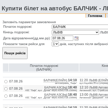
Купити білет на автобус БАЛЧИК - 
Головна
Заповніть параметри замовлення
Початок подорожі:
Кінець подорожі:
ЛЬВІ
Дата відправлення(дд.мм.рр):
Показати також рейси для
днів, наступних після вибрано
Початок подорожі
Кін
(БАЛЧИК)
14:10
11:20
БАЛЧИК(ЕЛАЙН)
ЛЬВІВ (ЕЛАЙ
07.08.26
автозаправка_"Лафи"
вул.Наукова,35-а,супермар
18:40
12:10
БАЛЧИК:АЗС[bg]
ЛЬВІВ:Автовок
07.08.26
АЗС "Лафі", вул. „Дунав“ 48{43.435417/28.150944}
Автовокзал, вул. Стрийська
18:40
13:00
БАЛЧИК:АЗС[bg]
ЛЬВІВ:Автово
07.08.26
АЗС "Лафі", вул. „Дунав“ 48{43.435417/28.150944}
Автовокзал "Двірцевий", пл
14:10
11:20
БАЛЧИК(ЕЛАЙН)
ЛЬВІВ (ЕЛАЙ