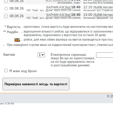
08.08.26
автозаправка_"Лафи"
вул.Наукова,35-а,супермар
18:40
12:10
БАЛЧИК:АЗС[bg]
ЛЬВІВ:Автовок
08.08.26
АЗС "Лафі", вул. „Дунав“ 48{43.435417/28.150944}
Автовокзал, вул. Стрийська
18:40
13:00
БАЛЧИК:АЗС[bg]
ЛЬВІВ:Автово
08.08.26
АЗС "Лафі", вул. „Дунав“ 48{43.435417/28.150944}
Автовокзал "Двірцевий", пл
*
Вартість
-
орієнтовна, точна вартість буде визначена на наступному кро
**
Надійн.
-
відношення кількості рейсів, що відправилися із запізненням 
відправлень, підраховано у відсотках (за останні 30 днів)
-
рейси, для яких обмін ваучера на квиток проводиться при пос
-
При наведенні стрілки миші на підкреслений пунктиром текст, з'являєтьс
Квитків:
Електронна скринька:
(якщо Ви ще не зареєстровані,
на нєї буде відправлено листа
із реєстраційними даними)
Я маю код броні
© 2
ver: 0.30-60