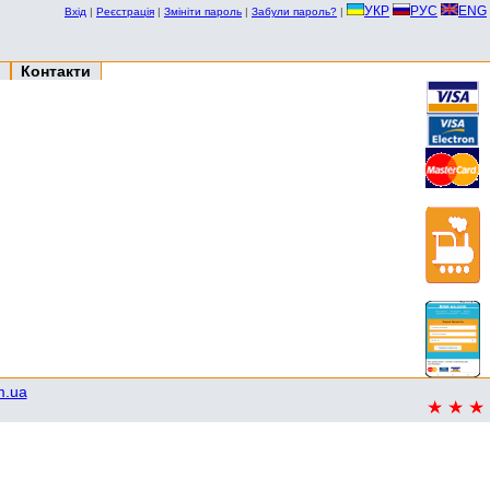
УКР
РУС
ENG
Вхід
|
Реєстрація
|
Змініти пароль
|
Забули пароль?
|
Контакти
m.ua