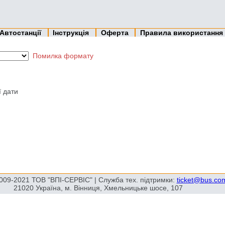
Автостанції
Інструкція
Оферта
Правила використання
Помилка формату
ї дати
009-2021 ТОВ "ВПІ-СЕРВІС" | Служба тех. підтримки:
ticket@bus.co
21020 Україна, м. Вінниця, Хмельницьке шосе, 107