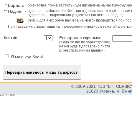
*
Вартість
-
орієнтовна, точна вартість буде визначена на наступному кро
**
Надійн.
-
відношення кількості рейсів, що відправилися із запізненням 
відправлень, підраховано у відсотках (за останні 30 днів)
-
рейси, для яких обмін ваучера на квиток проводиться при пос
-
При наведенні стрілки миші на підкреслений пунктиром текст, з'являєтьс
Квитків:
Електронна скринька:
(якщо Ви ще не зареєстровані,
на нєї буде відправлено листа
із реєстраційними даними)
Я маю код броні
© 2009-2021 ТОВ "ВПІ-СЕРВІС" 
21020 Україна, м. Вінн
ver: 0.30-60