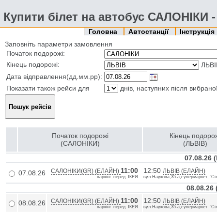
Купити білет на автобус САЛОНІКИ 
Головна
Автостанції
Інструкція
Заповніть параметри замовлення
Початок подорожі:
Кінець подорожі:
ЛЬВІ
Дата відправлення(дд.мм.рр):
Показати також рейси для
днів, наступних після вибрано
Початок подорожі
Кінець подоро
(САЛОНІКИ)
(ЛЬВІВ)
07.08.26 
11:00
12:50
САЛОНІКИ(GR) (ЕЛАЙН)
ЛЬВІВ (ЕЛАЙН)
07.08.26
паркінг_перед_ІКЕЯ
вул.Наукова,35-а,супермаркет_"Сі
08.08.26
11:00
12:50
САЛОНІКИ(GR) (ЕЛАЙН)
ЛЬВІВ (ЕЛАЙН)
08.08.26
паркінг_перед_ІКЕЯ
вул.Наукова,35-а,супермаркет_"Сі