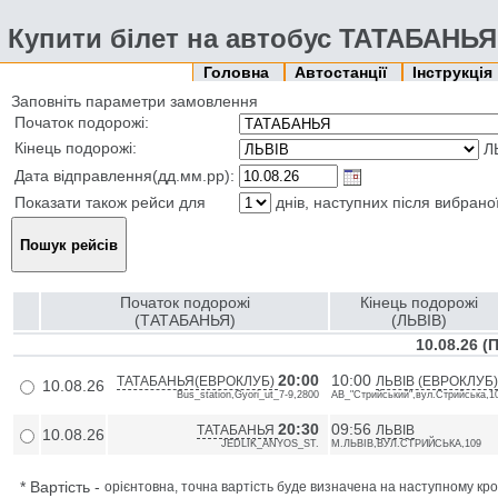
Купити білет на автобус ТАТАБАНЬЯ
Головна
Автостанції
Інструкція
Заповніть параметри замовлення
Початок подорожі:
Кінець подорожі:
Л
Дата відправлення(дд.мм.рр):
Показати також рейси для
днів, наступних після вибрано
Початок подорожі
Кінець подорожі
(ТАТАБАНЬЯ)
(ЛЬВІВ)
10.08.26 (
20:00
10:00
ТАТАБАНЬЯ(ЕВРОКЛУБ)
ЛЬВІВ (ЕВРОКЛУБ)
10.08.26
Bus_station,Gyori_ut_7-9,2800
АВ_"Стрийський",вул.Стрийська,1
20:30
09:56
ТАТАБАНЬЯ
ЛЬВІВ
10.08.26
JEDLIK_ANYOS_ST.
М.ЛЬВІВ,ВУЛ.СТРИЙСЬКА,109
*
Вартість
-
орієнтовна, точна вартість буде визначена на наступному кро