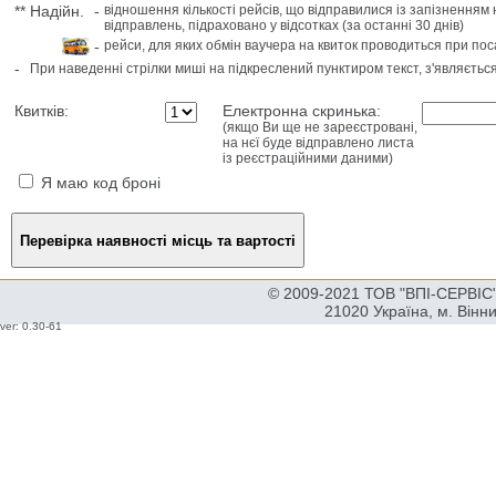
**
Надійн.
-
відношення кількості рейсів, що відправилися із запізненням 
відправлень, підраховано у відсотках (за останні 30 днів)
-
рейси, для яких обмін ваучера на квиток проводиться при пос
-
При наведенні стрілки миші на підкреслений пунктиром текст, з'являєтьс
Квитків:
Електронна скринька:
(якщо Ви ще не зареєстровані,
на нєї буде відправлено листа
із реєстраційними даними)
Я маю код броні
© 2009-2021 ТОВ "ВПІ-СЕРВІС" 
21020 Україна, м. Вінн
ver: 0.30-61