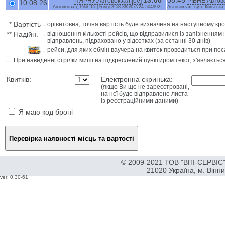
13:00
08:45
ПЯРНУ:Автовокзал,[ee]
РІВНЕ:Aвтово
10.08.26
Автовокзал, Pikk 15 | Ringi 3{58.385957/24.504992}
Aвтовокзал, вул. Київська
*
Вартість
-
орієнтовна, точна вартість буде визначена на наступному кро
**
Надійн.
-
відношення кількості рейсів, що відправилися із запізненням 
відправлень, підраховано у відсотках (за останні 30 днів)
-
рейси, для яких обмін ваучера на квиток проводиться при пос
-
При наведенні стрілки миші на підкреслений пунктиром текст, з'являєтьс
Квитків:
Електронна скринька:
(якщо Ви ще не зареєстровані,
на нєї буде відправлено листа
із реєстраційними даними)
Я маю код броні
© 2009-2021 ТОВ "ВПІ-СЕРВІС" 
21020 Україна, м. Вінн
ver: 0.30-61