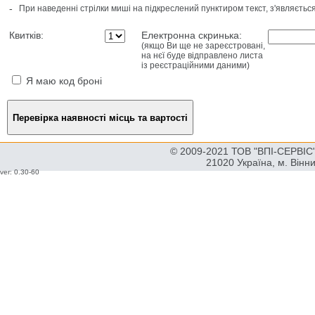
-
При наведенні стрілки миші на підкреслений пунктиром текст, з'являєтьс
Квитків:
Електронна скринька:
(якщо Ви ще не зареєстровані,
на нєї буде відправлено листа
із реєстраційними даними)
Я маю код броні
© 2009-2021 ТОВ "ВПІ-СЕРВІС" 
21020 Україна, м. Вінн
ver: 0.30-60