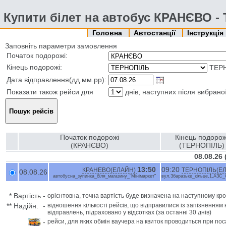
Купити білет на автобус КРАНЄВО 
Головна
Автостанції
Інструкція
Заповніть параметри замовлення
Початок подорожі:
Кінець подорожі:
ТЕР
Дата відправлення(дд.мм.рр):
Показати також рейси для
днів, наступних після вибрано
Початок подорожі
Кінець подорож
(КРАНЄВО)
(ТЕРНОПІЛЬ)
08.08.26
13:50
09:20
КРАНЕВО(ЕЛАЙН)
ТЕРНОПІЛЬ(Е
08.08.26
автобусна_зупинка_біля_магазину_"Мінімаркет"
вул.Збаразьке_кільце,1,АЗС
*
Вартість
-
орієнтовна, точна вартість буде визначена на наступному кро
**
Надійн.
-
відношення кількості рейсів, що відправилися із запізненням 
відправлень, підраховано у відсотках (за останні 30 днів)
-
рейси, для яких обмін ваучера на квиток проводиться при пос