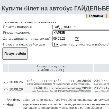
Купити білет на автобус ГАЙДЕЛЬБЕ
Головна
Заповніть параметри замовлення
Початок подорожі:
Кінець подорожі:
Дата відправлення(дд.мм.рр):
Показати також рейси для
днів, наступних після вибрано
Початок подорожі
(ГАЙДЕЛЬБЕРГ)
20:00
20:19
ГАЙДЕЛЬБЕРГ: АВ ГАЙДЕЛЬБЕРГ (ФЛІ
ХАР
10.08.26
Flixbus-Station Heidelberg Alte Eppelheimer Str.{49.406164237...
вул. Євгена К
20:00
20:20
ГАЙДЕЛЬБЕРГ:-station heidelberg[
ХАР
10.08.26
Alte Eppelheimer Str.{49.40634185096628/8.67311650968}
просп. Юрія Г
*
Вартість
-
орієнтовна, точна вартість буде визначена на наступному кро
**
Надійн.
-
відношення кількості рейсів, що відправилися із запізненням 
відправлень, підраховано у відсотках (за останні 30 днів)