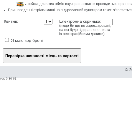
-
рейси, для яких обмін ваучера на квиток проводиться при пос
-
При наведенні стрілки миші на підкреслений пунктиром текст, з'являєтьс
Квитків:
Електронна скринька:
(якщо Ви ще не зареєстровані,
на нєї буде відправлено листа
із реєстраційними даними)
Я маю код броні
© 2
ver: 0.30-61