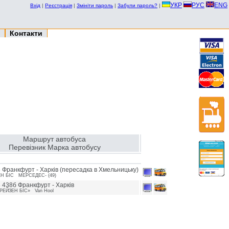
УКР
РУС
ENG
Вхід
|
Реєстрація
|
Змініти пароль
|
Забули пароль?
|
Контакти
Маршрут автобуса
Перевізник Марка автобусу
 Франкфурт - Харків (перeсaдкa в Хмельницьку)
H БІC МЕРСЕДЕС- (49)
 438б Франкфурт - Харків
РЕЙЗЕН БІС» Van Hool