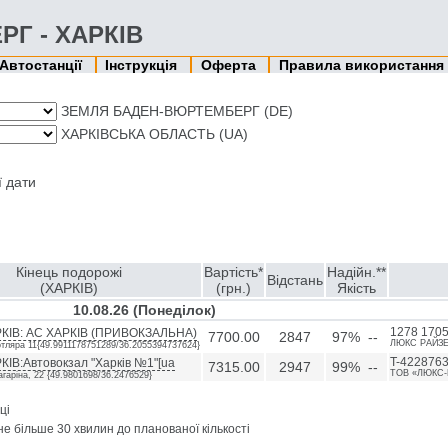
РГ - ХАРКІВ
Автостанції
Інструкція
Оферта
Правила використання
ЗЕМЛЯ БАДЕН-ВЮРТЕМБЕРГ (DE)
ХАРКІВСЬКА ОБЛАСТЬ (UA)
ї дати
Кінець подорожі
Вартість*
Надійн.**
Відстань
(ХАРКІВ)
(грн.)
Якість
10.08.26 (Понедiлок)
КІВ: AC ХАРКІВ (ПРИВОКЗАЛЬНА)
1278 1705
7700.00
2847
97% --
ЛЮКС PАЙЗE
отляра 11{49.9911178751289/36.2055394737624}
КІВ:Автовокзал "Харків №1"[ua
T-4228763
7315.00
2947
99% --
ТОВ «ЛЮКС-
агаріна, 22 {49.9801698/36.2476529}
ці
не більше 30 хвилин до планованої кількості