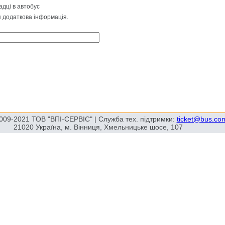
адці в автобус
я додаткова інформація.
009-2021 ТОВ "ВПІ-СЕРВІС" | Служба тех. підтримки:
ticket@bus.co
21020 Україна, м. Вінниця, Хмельницьке шосе, 107