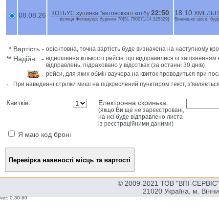
22:50
18:10
КОТБУС:зупинка "автовокзал котбу
ХМЕЛЬНИ
08.08.26
вулиця Фетшауер; будинок 70{51.750271/14.325329}
Вінницьке шосе; буди
*
Вартість
-
орієнтовна, точна вартість буде визначена на наступному кро
**
Надійн.
-
відношення кількості рейсів, що відправилися із запізненням 
відправлень, підраховано у відсотках (за останні 30 днів)
-
рейси, для яких обмін ваучера на квиток проводиться при пос
-
При наведенні стрілки миші на підкреслений пунктиром текст, з'являєтьс
Квитків:
Електронна скринька:
(якщо Ви ще не зареєстровані,
на нєї буде відправлено листа
із реєстраційними даними)
Я маю код броні
© 2009-2021 ТОВ "ВПІ-СЕРВІС" 
21020 Україна, м. Вінн
ver: 0.30-60