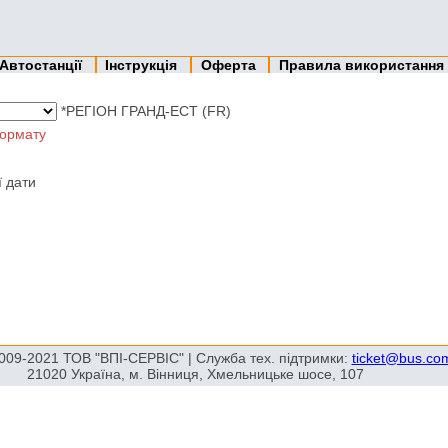
Автостанції
Інструкція
Оферта
Правила використання
*РЕГІОН ГРАНД-ЕСТ (FR)
ормату
ї дати
009-2021 ТОВ "ВПІ-СЕРВІС" | Служба тех. підтримки:
ticket@bus.co
21020 Україна, м. Вінниця, Хмельницьке шосе, 107