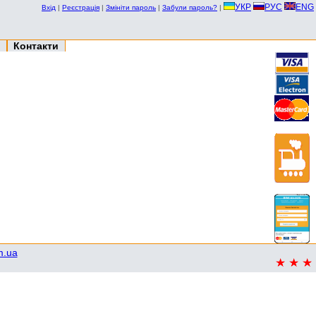
УКР
РУС
ENG
Вхід
|
Реєстрація
|
Змініти пароль
|
Забули пароль?
|
Контакти
m.ua