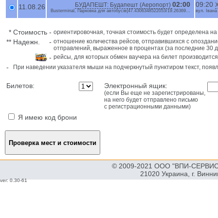
02:00
09:20
БУДАПЕШТ: Будапешт (Аеропорт)
11.08.26
Busterminal, Парковка для автобусів{47.4306348522053/19.26369...
вул. Івана
*
Стоимость
-
ориентировочная, точная стоимость будет определена н
**
Надежн.
-
отношение количества рейсов, отправившихся с опоздани
отправлений, выраженное в процентах (за последние 30 д
-
рейсы, для которых обмен ваучера на билет производится
-
При наведении указателя мыши на подчеркнутый пунктиром текст, поя
Билетов:
Электронный ящик:
(если Вы еще не зарегистрированы,
на него будет отправлено письмо
с регистрационными данными)
Я имею код брони
© 2009-2021 ООО "ВПИ-СЕРВИС"
21020 Украина, г. Винн
ver: 0.30-61