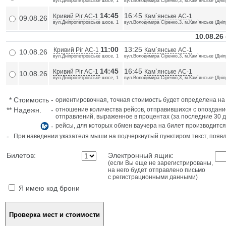
вул.Дніпропетровське шосе, 1
вул.Володимира Сіренко,3, м.Кам`янське (Дніп
14:45
16:45
Кривий Ріг АС-1
Кам`янське АС-1
09.08.26
вул.Дніпропетровське шосе, 1
вул.Володимира Сіренко,3, м.Кам`янське (Дніп
10.08.26
11:00
13:25
Кривий Ріг АС-1
Кам`янське АС-1
10.08.26
вул.Дніпропетровське шосе, 1
вул.Володимира Сіренко,3, м.Кам`янське (Дніп
14:45
16:45
Кривий Ріг АС-1
Кам`янське АС-1
10.08.26
вул.Дніпропетровське шосе, 1
вул.Володимира Сіренко,3, м.Кам`янське (Дніп
*
Стоимость
-
ориентировочная, точная стоимость будет определена н
**
Надежн.
-
отношение количества рейсов, отправившихся с опоздани
отправлений, выраженное в процентах (за последние 30 д
-
рейсы, для которых обмен ваучера на билет производится
-
При наведении указателя мыши на подчеркнутый пунктиром текст, поя
Билетов:
Электронный ящик:
(если Вы еще не зарегистрированы,
на него будет отправлено письмо
с регистрационными данными)
Я имею код брони