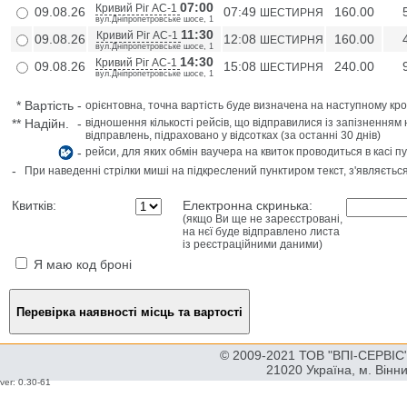
07:00
Кривий Ріг АС-1
09.08.26
07:49
160.00
ШЕСТИРНЯ
вул.Дніпропетровське шосе, 1
11:30
Кривий Ріг АС-1
09.08.26
12:08
160.00
ШЕСТИРНЯ
вул.Дніпропетровське шосе, 1
14:30
Кривий Ріг АС-1
09.08.26
15:08
240.00
ШЕСТИРНЯ
вул.Дніпропетровське шосе, 1
*
Вартість
-
орієнтовна, точна вартість буде визначена на наступному кро
**
Надійн.
-
відношення кількості рейсів, що відправилися із запізненням 
відправлень, підраховано у відсотках (за останні 30 днів)
-
рейси, для яких обмін ваучера на квиток проводиться в касі п
-
При наведенні стрілки миші на підкреслений пунктиром текст, з'являєтьс
Квитків:
Електронна скринька:
(якщо Ви ще не зареєстровані,
на нєї буде відправлено листа
із реєстраційними даними)
Я маю код броні
© 2009-2021 ТОВ "ВПІ-СЕРВІС" 
21020 Україна, м. Вінн
ver: 0.30-61