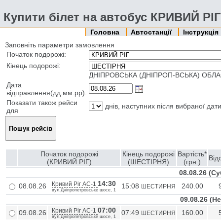
Купити білет на автобус КРИВИЙ РІ
Головна
Автостанції
Інструкція
Заповніть параметри замовлення
Початок подорожі:
Кінець подорожі:
ДНІПРОВСЬКА (ДНІПРОП-ВСЬКА) ОБЛА
Дата
відправлення(дд.мм.рр):
Показати також рейси
днів, наступних після вибраної дат
для
Початок подорожі
Кінець подорожі
Вартість*
Від
(КРИВИЙ РІГ)
(ШЕСТІРНЯ)
(грн.)
08.08.26 (С
14:30
Кривий Ріг АС-1
08.08.26
15:08
240.00
ШЕСТИРНЯ
вул.Дніпропетровське шосе, 1
09.08.26 (Не
07:00
Кривий Ріг АС-1
09.08.26
07:49
160.00
ШЕСТИРНЯ
вул.Дніпропетровське шосе, 1