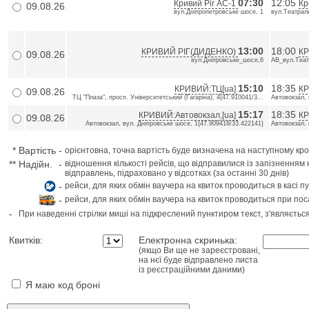
07:30
12:05
Кривий Ріг АС-1
Кр
09.08.26
вул.Дніпропетровське шосе, 1
вул.Театраль
13:00
18:00
КРИВИЙ РІГ(ДИДЕНКО)
К
09.08.26
вул.Дніпровське_шосе,6
АВ_вул.Теат
15:10
18:35
КРИВИЙ:ТЦ[ua]
КР
09.08.26
ТЦ "Плаза", просп. Університетський (Гагаріна), 4{47.910041/3...
Автовокзал, 
15:17
18:35
КРИВИЙ:Автовокзал,[ua]
КР
09.08.26
Автовокзал, вул. Дніпровське шосе, 1{47.909418/33.422141}
Автовокзал, 
*
Вартість
-
орієнтовна, точна вартість буде визначена на наступному кро
**
Надійн.
-
відношення кількості рейсів, що відправилися із запізненням 
відправлень, підраховано у відсотках (за останні 30 днів)
-
рейси, для яких обмін ваучера на квиток проводиться в касі п
-
рейси, для яких обмін ваучера на квиток проводиться при пос
-
При наведенні стрілки миші на підкреслений пунктиром текст, з'являєтьс
Квитків:
Електронна скринька:
(якщо Ви ще не зареєстровані,
на нєї буде відправлено листа
із реєстраційними даними)
Я маю код броні