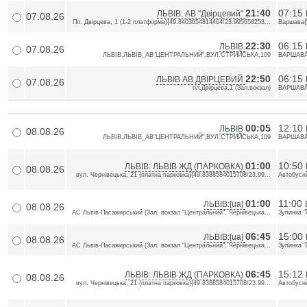
21:40
07:15
ЛЬВІВ: АВ "Двірцевий"
07.08.26
Пл. Двірцева, 1 (1-2 платформа){49.8403654814404/23.995658253...
Варшава{
22:30
06:15
ЛЬВІВ
07.08.26
ЛЬВІВ,ЛЬВІВ_АВ"ЦЕНТРАЛЬНИЙ",ВУЛ.СТРИЙСЬКА,109
ВАРШАВА,
22:50
06:15
ЛЬВІВ АВ ДВІРЦЕВИЙ
07.08.26
пл.Двiрцева,1 (Зал.вокзал)
ВАРШАВА,
00:05
12:10
ЛЬВІВ
08.08.26
ЛЬВІВ,ЛЬВІВ_АВ"ЦЕНТРАЛЬНИЙ",ВУЛ.СТРИЙСЬКА,109
ВАРШАВА,
01:00
10:50
ЛЬВІВ: ЛЬВІВ ЖД (ПАРКОВКА)
08.08.26
вул. Чернівецька, 21 (платна парковка){49.8388584015708/23.99...
Автобусни
01:00
11:00
ЛЬВІВ:[ua]
08.08.26
АС Львів-Пасажирський (Зал. вокзал "Центральний", Чернівецька...
Зупинка "
06:45
15:00
ЛЬВІВ:[ua]
08.08.26
АС Львів-Пасажирський (Зал. вокзал "Центральний", Чернівецька...
Зупинка "
06:45
15:12
ЛЬВІВ: ЛЬВІВ ЖД (ПАРКОВКА)
08.08.26
вул. Чернівецька, 21 (платна парковка){49.8388584015708/23.99...
Автобусни