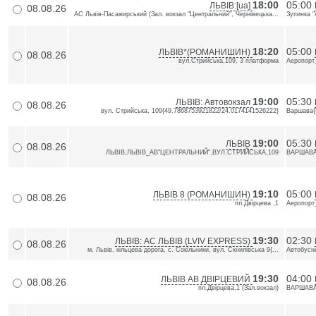
18:00
05:00
ЛЬВІВ:[ua]
08.08.26
АС Львів-Пасажирський (Зал. вокзал "Центральний", Чернівецька...
Зупинка "
18:20
05:00
ЛЬВІВ*(РОМАНИШИН)
08.08.26
вул.Стрийська,109, 3 платформа
Аеропорт
19:00
05:30
ЛЬВІВ: Автовокзал
08.08.26
вул. Стрийська, 109{49.7868753921822/24.0174141526222}
Варшава{
19:00
05:30
ЛЬВІВ
08.08.26
ЛЬВІВ,ЛЬВІВ_АВ"ЦЕНТРАЛЬНИЙ",ВУЛ.СТРИЙСЬКА,109
ВАРШАВА,
19:10
05:00
ЛЬВІВ 8 (РОМАНИШИН)
08.08.26
пл.Двірцева ,1
Аеропорт
19:30
02:30
ЛЬВІВ: АС ЛЬВІВ (LVIV EXPRESS)
08.08.26
м. Львів, кільцева дорога, с. Сокільники, вул. Скнилівська 9{...
Автобусни
19:30
04:00
ЛЬВІВ АВ ДВІРЦЕВИЙ
08.08.26
пл.Двiрцева,1 (Зал.вокзал)
ВАРШАВА,