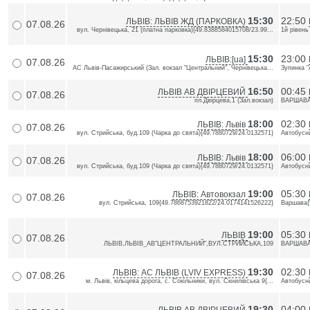
15:30
22:50
ЛЬВІВ: ЛЬВІВ ЖД (ПАРКОВКА)
07.08.26
вул. Чернівецька, 21 (платна парковка){49.8388584015708/23.99...
1й рівень
15:30
23:00
ЛЬВІВ:[ua]
07.08.26
АС Львів-Пасажирський (Зал. вокзал "Центральний", Чернівецька...
Зупинка "
16:50
00:45
ЛЬВІВ АВ ДВІРЦЕВИЙ
07.08.26
пл.Двiрцева,1 (Зал.вокзал)
ВАРШАВА,
18:00
02:30
ЛЬВІВ: Львів
07.08.26
вул. Стрийська, буд.109 (Чарка до свята){49.7880729/24.0132571}
Автобусни
18:00
06:00
ЛЬВІВ: Львів
07.08.26
вул. Стрийська, буд.109 (Чарка до свята){49.7880729/24.0132571}
Автобусни
19:00
05:30
ЛЬВІВ: Автовокзал
07.08.26
вул. Стрийська, 109{49.7868753921822/24.0174141526222}
Варшава{
19:00
05:30
ЛЬВІВ
07.08.26
ЛЬВІВ,ЛЬВІВ_АВ"ЦЕНТРАЛЬНИЙ",ВУЛ.СТРИЙСЬКА,109
ВАРШАВА,
19:30
02:30
ЛЬВІВ: АС ЛЬВІВ (LVIV EXPRESS)
07.08.26
м. Львів, кільцева дорога, с. Сокільники, вул. Скнилівська 9{...
Автобусни
19:30
04:00