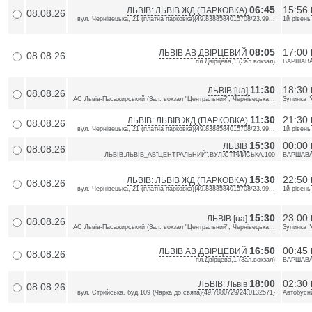
06:45
15:56
ЛЬВІВ: ЛЬВІВ ЖД (ПАРКОВКА)
08.08.26
вул. Чернівецька, 21 (платна парковка){49.8388584015708/23.99...
1й рівень
08:05
17:00
ЛЬВІВ АВ ДВІРЦЕВИЙ
08.08.26
пл.Двiрцева,1 (Зал.вокзал)
ВАРШАВА,
11:30
18:30
ЛЬВІВ:[ua]
08.08.26
АС Львів-Пасажирський (Зал. вокзал "Центральний", Чернівецька...
Зупинка "
11:30
21:30
ЛЬВІВ: ЛЬВІВ ЖД (ПАРКОВКА)
08.08.26
вул. Чернівецька, 21 (платна парковка){49.8388584015708/23.99...
1й рівень
15:30
00:00
ЛЬВІВ
08.08.26
ЛЬВІВ,ЛЬВІВ_АВ"ЦЕНТРАЛЬНИЙ",ВУЛ.СТРИЙСЬКА,109
ВАРШАВА,
15:30
22:50
ЛЬВІВ: ЛЬВІВ ЖД (ПАРКОВКА)
08.08.26
вул. Чернівецька, 21 (платна парковка){49.8388584015708/23.99...
1й рівень
15:30
23:00
ЛЬВІВ:[ua]
08.08.26
АС Львів-Пасажирський (Зал. вокзал "Центральний", Чернівецька...
Зупинка "
16:50
00:45
ЛЬВІВ АВ ДВІРЦЕВИЙ
08.08.26
пл.Двiрцева,1 (Зал.вокзал)
ВАРШАВА,
18:00
02:30
ЛЬВІВ: Львів
08.08.26
вул. Стрийська, буд.109 (Чарка до свята){49.7880729/24.0132571}
Автобусни