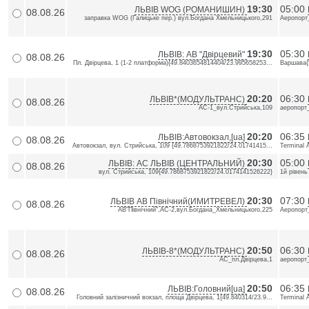
19:30
05:00
ЛЬВІВ WOG (РОМАНИШИН)
08.08.26
заправка WOG (Галицьке пер.) вул.Богдана Хмельницького,291
Аеропорт
19:30
05:30
ЛЬВІВ: АВ "Двірцевий"
08.08.26
Пл. Двірцева, 1 (1-2 платформа){49.8403654814404/23.995658253...
Варшава{
20:20
06:30
ЛЬВІВ*(МОДУЛЬТРАНС)
08.08.26
АС-1_вул.Стрийська,109
аеропорт
20:20
06:35
ЛЬВІВ:Автовокзал,[ua]
08.08.26
Автовокзал, вул. Стрийська, 109 {49.7868753921822/24.01741415...
Terminal 
20:30
05:00
ЛЬВІВ: AC ЛЬВІВ (ЦЕНТРАЛЬНИЙ)
08.08.26
вул. Стрийська, 109{49.7868753921822/24.0174141526222}
1й рівень
20:30
07:30
ЛЬВІВ АВ Північний(ИМИТРЕВЕЛ)
08.08.26
АВ"Північний",АС-2,вул.Богдана_Хмельницького,225
Аеропорт_
20:50
06:30
ЛЬВІВ-8*(МОДУЛЬТРАНС)
08.08.26
АС_пл.Двірцева,1
аеропорт
20:50
06:35
ЛЬВІВ:Головний[ua]
08.08.26
Головний залізничний вокзал, площа Двірцева, 1{49.840314/23.9...
Terminal 