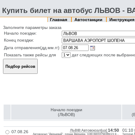
Купить билет на автобус ЛЬВОВ 
Главная
Автостанции
Инструкци
Заполните параметры заказа
Начало поездки:
Конец поездки:
Дата отправления(дд.мм.гг):
Показать также рейсы для
дат следующих после выбранн
Начало поездки
(ЛЬВОВ)
(
14:50
01:10
ЛЬВІВ:Автовокзал[ua]
07.08.26
Автовокзал "Двірцевий", площа Двірцева, 1{49.84033794386/23.9...
Terminal 