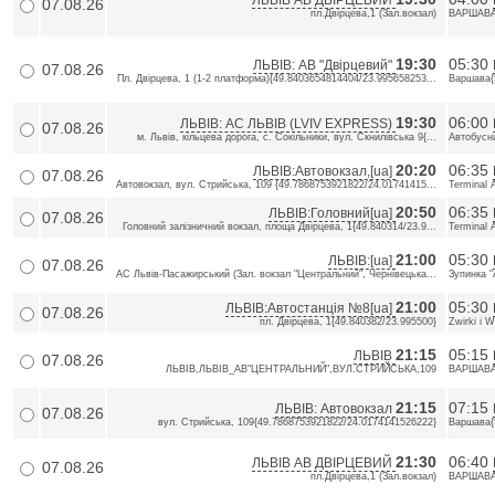
ЛЬВІВ АВ ДВІРЦЕВИЙ
07.08.26
пл.Двiрцева,1 (Зал.вокзал)
ВАРШАВА,
19:30
05:30
ЛЬВІВ: АВ "Двірцевий"
07.08.26
Пл. Двірцева, 1 (1-2 платформа){49.8403654814404/23.995658253...
Варшава{
19:30
06:00
ЛЬВІВ: АС ЛЬВІВ (LVIV EXPRESS)
07.08.26
м. Львів, кільцева дорога, с. Сокільники, вул. Скнилівська 9{...
Автобусни
20:20
06:35
ЛЬВІВ:Автовокзал,[ua]
07.08.26
Автовокзал, вул. Стрийська, 109 {49.7868753921822/24.01741415...
Terminal 
20:50
06:35
ЛЬВІВ:Головний[ua]
07.08.26
Головний залізничний вокзал, площа Двірцева, 1{49.840314/23.9...
Terminal 
21:00
05:30
ЛЬВІВ:[ua]
07.08.26
АС Львів-Пасажирський (Зал. вокзал "Центральний", Чернівецька...
Зупинка "
21:00
05:30
ЛЬВІВ:Автостанція №8[ua]
07.08.26
пл. Двірцева, 1{49.840382/23.995500}
Zwirki i 
21:15
05:15
ЛЬВІВ
07.08.26
ЛЬВІВ,ЛЬВІВ_АВ"ЦЕНТРАЛЬНИЙ",ВУЛ.СТРИЙСЬКА,109
ВАРШАВА,
21:15
07:15
ЛЬВІВ: Автовокзал
07.08.26
вул. Стрийська, 109{49.7868753921822/24.0174141526222}
Варшава{
21:30
06:40
ЛЬВІВ АВ ДВІРЦЕВИЙ
07.08.26
пл.Двiрцева,1 (Зал.вокзал)
ВАРШАВА,