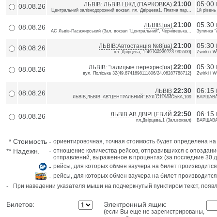
21:00
05:00
ЛЬВІВ: ЛЬВІВ ЦЖД (ПАРКОВКА)
08.08.26
Центральний залізнодорожний вокзал, пл. Двірцева1. Платна пар...
1й рівень
21:00
05:30
ЛЬВІВ:[ua]
08.08.26
АС Львів-Пасажирський (Зал. вокзал "Центральний", Чернівецька...
Зупинка "
21:00
05:30
ЛЬВІВ:Автостанція №8[ua]
08.08.26
пл. Двірцева, 1{49.840382/23.995500}
Zwirki i 
22:00
05:30
ЛЬВІВ: "галицьке перехрес[ua]
08.08.26
вул. Поліська 32{49.8741698111806/24.06287788712}
Zwirki i 
22:30
06:15
ЛЬВІВ
08.08.26
ЛЬВІВ,ЛЬВІВ_АВ"ЦЕНТРАЛЬНИЙ",ВУЛ.СТРИЙСЬКА,109
ВАРШАВА,
22:50
06:15
ЛЬВІВ АВ ДВІРЦЕВИЙ
08.08.26
пл.Двiрцева,1 (Зал.вокзал)
ВАРШАВА,
*
Стоимость
-
ориентировочная, точная стоимость будет определена н
**
Надежн.
-
отношение количества рейсов, отправившихся с опоздани
отправлений, выраженное в процентах (за последние 30 д
-
рейсы, для которых обмен ваучера на билет производится
-
рейсы, для которых обмен ваучера на билет производится
-
При наведении указателя мыши на подчеркнутый пунктиром текст, поя
Билетов:
Электронный ящик:
(если Вы еще не зарегистрированы,