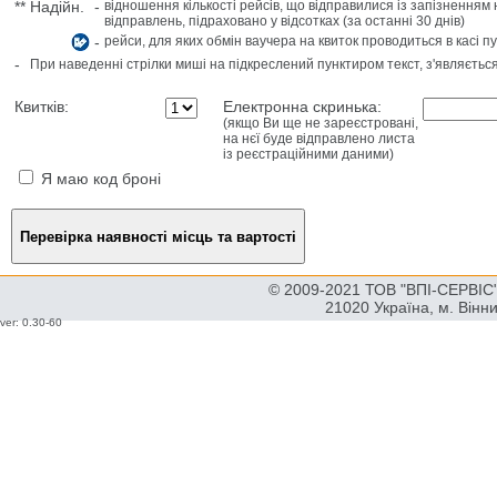
**
Надійн.
-
відношення кількості рейсів, що відправилися із запізненням 
відправлень, підраховано у відсотках (за останні 30 днів)
-
рейси, для яких обмін ваучера на квиток проводиться в касі п
-
При наведенні стрілки миші на підкреслений пунктиром текст, з'являєтьс
Квитків:
Електронна скринька:
(якщо Ви ще не зареєстровані,
на нєї буде відправлено листа
із реєстраційними даними)
Я маю код броні
© 2009-2021 ТОВ "ВПІ-СЕРВІС" 
21020 Україна, м. Вінн
ver: 0.30-60