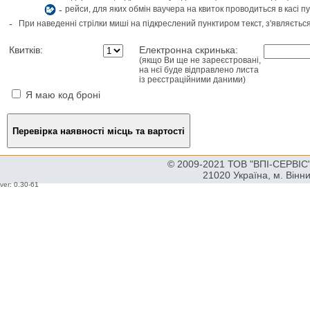
-
рейси, для яких обмін ваучера на квиток проводиться в касі п
-
При наведенні стрілки миші на підкреслений пунктиром текст, з'являєтьс
Квитків:
Електронна скринька:
(якщо Ви ще не зареєстровані,
на нєї буде відправлено листа
із реєстраційними даними)
Я маю код броні
© 2009-2021 ТОВ "ВПІ-СЕРВІС" 
21020 Україна, м. Вінн
ver: 0.30-61