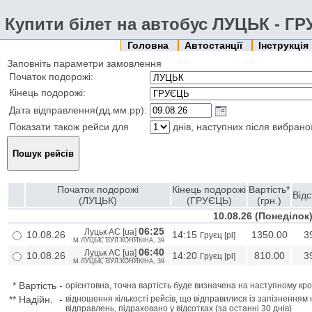
Купити білет на автобус ЛУЦЬК - Г
Головна
Автостанції
Інструкція
Заповніть параметри замовлення
Початок подорожі:
Кінець подорожі:
Дата відправлення(дд.мм.рр):
Показати також рейси для
днів, наступних після вибрано
Початок подорожі
Кінець подорожі
Вартість*
Відс
(ЛУЦЬК)
(ГРУЄЦЬ)
(грн.)
10.08.26 (Понедiлок
06:25
Луцьк АС [ua]
10.08.26
14:15
1350.00
3
Груєц [pl]
М.ЛУЦЬК, ВУЛ.КОНЯКІНА, 39
06:40
Луцьк АС [ua]
10.08.26
14:20
810.00
3
Груєц [pl]
М.ЛУЦЬК, ВУЛ.КОНЯКІНА, 39
*
Вартість
-
орієнтовна, точна вартість буде визначена на наступному кро
**
Надійн.
-
відношення кількості рейсів, що відправилися із запізненням 
відправлень, підраховано у відсотках (за останні 30 днів)