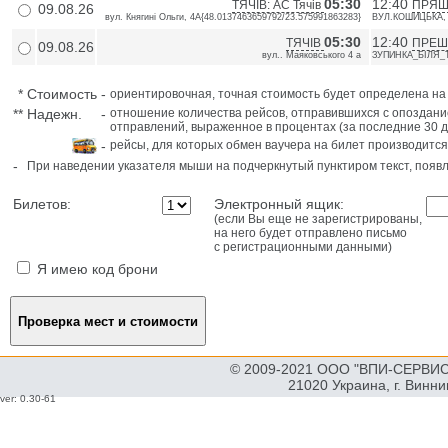
05:30
12:40
ТЯЧІВ: АС Тячів
ПРЯШІ
09.08.26
вул. Княгині Ольги, 4А{48.0137463659792/23.575991863283}
ВУЛ.КОШИЦЬКА, №
05:30
12:40
ТЯЧІВ
ПРЕШ
09.08.26
вул.. Маяковського 4 а
ЗУПИНКА_БІЛЯ_
*
Стоимость
-
ориентировочная, точная стоимость будет определена н
**
Надежн.
-
отношение количества рейсов, отправившихся с опоздани
отправлений, выраженное в процентах (за последние 30 д
-
рейсы, для которых обмен ваучера на билет производится
-
При наведении указателя мыши на подчеркнутый пунктиром текст, поя
Билетов:
Электронный ящик:
(если Вы еще не зарегистрированы,
на него будет отправлено письмо
с регистрационными данными)
Я имею код брони
© 2009-2021 ООО "ВПИ-СЕРВИС"
21020 Украина, г. Винн
ver: 0.30-61