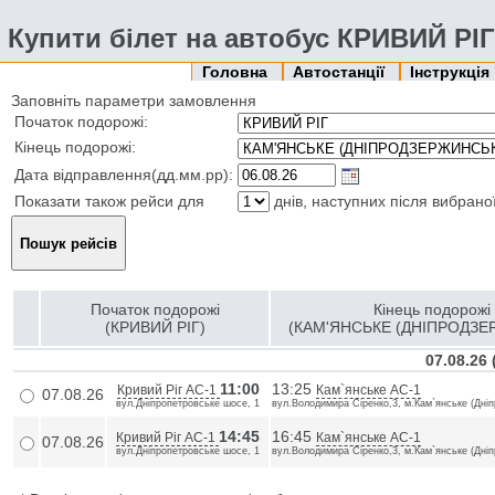
Купити білет на автобус КРИВИЙ Р
Головна
Автостанції
Інструкція
Заповніть параметри замовлення
Початок подорожі:
Кінець подорожі:
Дата відправлення(дд.мм.рр):
Показати також рейси для
днів, наступних після вибрано
Початок подорожі
Кінець подорожі
(КРИВИЙ РІГ)
(КАМ'ЯНСЬКЕ (ДНІПРОДЗЕ
07.08.26
11:00
13:25
Кривий Ріг АС-1
Кам`янське АС-1
07.08.26
вул.Дніпропетровське шосе, 1
вул.Володимира Сіренко,3, м.Кам`янське (Дніп
14:45
16:45
Кривий Ріг АС-1
Кам`янське АС-1
07.08.26
вул.Дніпропетровське шосе, 1
вул.Володимира Сіренко,3, м.Кам`янське (Дніп