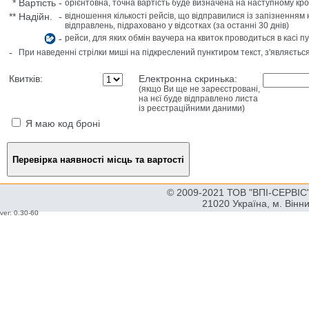
*
Вартість
-
орієнтовна, точна вартість буде визначена на наступному кро
**
Надійн.
-
відношення кількості рейсів, що відправилися із запізненням 
відправлень, підраховано у відсотках (за останні 30 днів)
-
рейси, для яких обмін ваучера на квиток проводиться в касі п
-
При наведенні стрілки миші на підкреслений пунктиром текст, з'являєтьс
Квитків:
Електронна скринька:
(якщо Ви ще не зареєстровані,
на нєї буде відправлено листа
із реєстраційними даними)
Я маю код броні
© 2009-2021 ТОВ "ВПІ-СЕРВІС" 
21020 Україна, м. Вінн
ver: 0.30-60