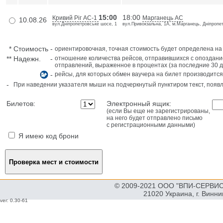
15:00
18:00
Кривий Ріг АС-1
Марганець АС
10.08.26
вул.Дніпропетровське шосе, 1
вул.Привокзальна, 1А, м.Марганець, Дніпропе
*
Стоимость
-
ориентировочная, точная стоимость будет определена н
**
Надежн.
-
отношение количества рейсов, отправившихся с опоздани
отправлений, выраженное в процентах (за последние 30 д
-
рейсы, для которых обмен ваучера на билет производится
-
При наведении указателя мыши на подчеркнутый пунктиром текст, поя
Билетов:
Электронный ящик:
(если Вы еще не зарегистрированы,
на него будет отправлено письмо
с регистрационными данными)
Я имею код брони
© 2009-2021 ООО "ВПИ-СЕРВИС"
21020 Украина, г. Винн
ver: 0.30-61