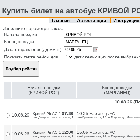
Купить билет на автобус КРИВОЙ Р
Главная
Автостанции
Инструкци
Заполните параметры заказа
Начало поездки:
Конец поездки:
Дата отправления(дд.мм.гг):
Показать также рейсы для
дат следующих после выбранн
Начало поездки
Конец поездки
(КРИВОЙ РОГ)
(МАРГАНЕЦ)
10.08.26 (
07:30
10:35
Кривий Ріг АС-1
Марганець АС
10.08.26
вул.Дніпропетровське шосе, 1
вул.Привокзальна, 1А, м.Марганець, Дніпропе
12:00
15:05
Кривий Ріг АС-1
Марганець АС
10.08.26
вул.Дніпропетровське шосе, 1
вул.Привокзальна, 1А, м.Марганець, Дніпропе