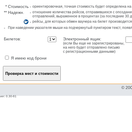
*
Стоимость
-
ориентировочная, точная стоимость будет определена н
**
Надежн.
-
отношение количества рейсов, отправившихся с опоздани
отправлений, выраженное в процентах (за последние 30 д
-
рейсы, для которых обмен ваучера на билет производится
-
При наведении указателя мыши на подчеркнутый пунктиром текст, поя
Билетов:
Электронный ящик:
(если Вы еще не зарегистрированы,
на него будет отправлено письмо
с регистрационными данными)
Я имею код брони
© 20
ver: 0.30-61