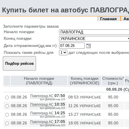
Купить билет на автобус ПАВЛОГР
Главная
Ав
Заполните параметры заказа
Начало поездки:
Конец поездки:
Дата отправления(дд.мм.гг):
Показать также рейсы для
дат следующих после выбранн
Начало поездки
Конец поездки
Стоимость*
Р
(ПАВЛОГРАД)
(УКРАИНСКОЕ)
(грн.)
08.08.26 (
07:50
Павлоград АС
08.08.26
08:53
95.00
УКРАIНСЬКЕ
вул.Дніпровська,115
10:35
Павлоград АС
08.08.26
11:26
95.00
УКРАIНСЬКЕ
вул.Дніпровська,115
14:25
Павлоград АС
08.08.26
15:27
95.00
УКРАIНСЬКЕ
вул.Дніпровська,115
17:05
Павлоград АС
08.08.26
18:05
95.00
УКРАIНСЬКЕ
вул.Дніпровська,115