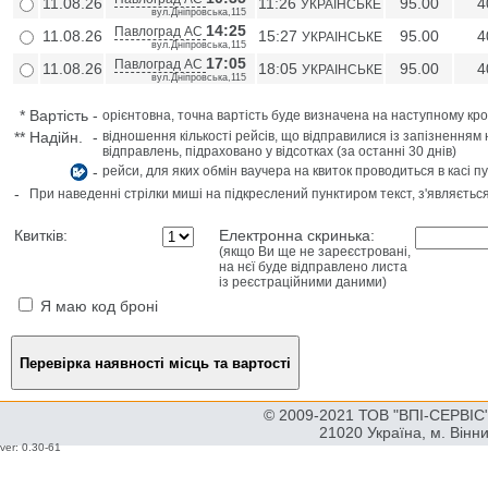
11.08.26
11:26
95.00
4
УКРАIНСЬКЕ
вул.Дніпровська,115
14:25
Павлоград АС
11.08.26
15:27
95.00
4
УКРАIНСЬКЕ
вул.Дніпровська,115
17:05
Павлоград АС
11.08.26
18:05
95.00
4
УКРАIНСЬКЕ
вул.Дніпровська,115
*
Вартість
-
орієнтовна, точна вартість буде визначена на наступному кро
**
Надійн.
-
відношення кількості рейсів, що відправилися із запізненням 
відправлень, підраховано у відсотках (за останні 30 днів)
-
рейси, для яких обмін ваучера на квиток проводиться в касі п
-
При наведенні стрілки миші на підкреслений пунктиром текст, з'являєтьс
Квитків:
Електронна скринька:
(якщо Ви ще не зареєстровані,
на нєї буде відправлено листа
із реєстраційними даними)
Я маю код броні
© 2009-2021 ТОВ "ВПІ-СЕРВІС" 
21020 Україна, м. Вінн
ver: 0.30-61