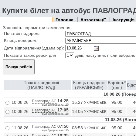
Купити білет на автобус ПАВЛОГРА
Головна
Автостанції
Інструкція
Заповніть параметри замовлення
Початок подорожі:
Кінець подорожі:
Дата відправлення(дд.мм.рр):
Показати також рейси для
днів, наступних після вибрано
Початок подорожі
Кінець подорожі
Вартість*
Відс
(ПАВЛОГРАД)
(УКРАЇНСЬКЕ)
(грн.)
10.08.26 (Поне
14:25
Павлоград АС
10.08.26
15:27
95.00
4
УКРАIНСЬКЕ
вул.Дніпровська,115
17:05
Павлоград АС
10.08.26
18:05
95.00
4
УКРАIНСЬКЕ
вул.Дніпровська,115
11.08.26 (Biвт
07:50
Павлоград АС
11.08.26
08:53
95.00
4
УКРАIНСЬКЕ
вул.Дніпровська,115
10:35
Павлоград АС