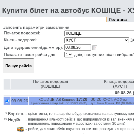
Купити білет на автобус КОШІЦЕ - 
Головна
Заповніть параметри замовлення
Початок подорожі:
Кінець подорожі:
З
Дата відправлення(дд.мм.рр):
Показати також рейси для
днів, наступних після вибрано
Початок подорожі
Кінець подорож
(КОШІЦЕ)
(ХУСТ)
09.08.26 
17:20
00:20
КОШИЦЕ: АВ Кошице
ХУСТ: АС Хуст
09.08.26
Привокзальна площа 9{48.721322/21.26735}
вул. Івана Франка, 118 {48.16165
*
Вартість
-
орієнтовна, точна вартість буде визначена на наступному кро
**
Надійн.
-
відношення кількості рейсів, що відправилися із запізненням 
відправлень, підраховано у відсотках (за останні 30 днів)
-
рейси, для яких обмін ваучера на квиток проводиться при пос