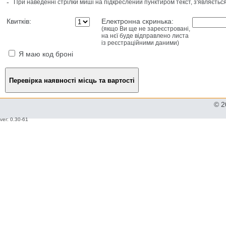
-
При наведенні стрілки миші на підкреслений пунктиром текст, з'являєтьс
Квитків:
Електронна скринька:
(якщо Ви ще не зареєстровані,
на нєї буде відправлено листа
із реєстраційними даними)
Я маю код броні
© 2
ver: 0.30-61