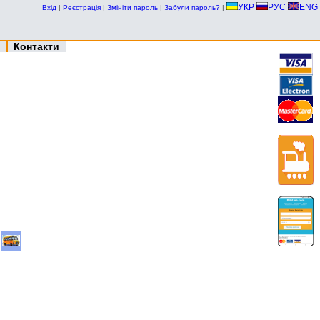
УКР
РУС
ENG
Вхід
|
Реєстрація
|
Змініти пароль
|
Забули пароль?
|
Контакти