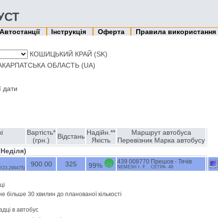
ХУСТ
Автостанції
Інструкція
Оферта
Правила використання
КОШИЦЬКИЙ КРАЙ (SK)
АКАРПАТСЬКА ОБЛАСТЬ (UA)
ї дати
і
Вартість*
Надійн.**
Маршрут автобуса
Відстань
(грн.)
Якість
Перевізник Марка автобусу
(Недiля)
439 008770 Прешов - Тячів
900.00
325
99%
NЕМЕSH І. F. СЕТРА- 49
2/23.299475}
ці
не більше 30 хвилин до планованої кількості
адці в автобус