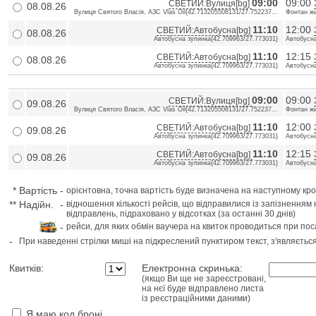
09:00
09:00
СВЕТИЙ:Вулиця[bg]
08.08.26
Вулиця Святого Власія, АЗС Vlas Oil{42.713205508131/27.752237...
Фонтан жи
11:10
12:00
СВЕТИЙ:Автобусна[bg]
08.08.26
Автобусна зупинка{42.709963/27.773031}
Автобусна
11:10
12:15
СВЕТИЙ:Автобусна[bg]
08.08.26
Автобусна зупинка{42.709963/27.773031}
Автобусна
09:00
09:00
СВЕТИЙ:Вулиця[bg]
09.08.26
Вулиця Святого Власія, АЗС Vlas Oil{42.713205508131/27.752237...
Фонтан жи
11:10
12:00
СВЕТИЙ:Автобусна[bg]
09.08.26
Автобусна зупинка{42.709963/27.773031}
Автобусна
11:10
12:15
СВЕТИЙ:Автобусна[bg]
09.08.26
Автобусна зупинка{42.709963/27.773031}
Автобусна
*
Вартість
-
орієнтовна, точна вартість буде визначена на наступному кро
**
Надійн.
-
відношення кількості рейсів, що відправилися із запізненням 
відправлень, підраховано у відсотках (за останні 30 днів)
-
рейси, для яких обмін ваучера на квиток проводиться при пос
-
При наведенні стрілки миші на підкреслений пунктиром текст, з'являєтьс
Квитків:
Електронна скринька:
(якщо Ви ще не зареєстровані,
на нєї буде відправлено листа
із реєстраційними даними)
Я маю код броні