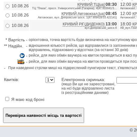
08:30
12:00
КРИВИЙ:ТЦ[ua]
КР
10.08.26
ТЦ "Плаза", просп. Університетський (Гагаріна), 4{47.910041/3...
Автовокзал, 
08:45
12:00
КРИВИЙ:Автовокзал,[ua]
КР
10.08.26
Автовокзал, вул. Дніпровське шосе, 1{47.909418/33.422141}
Автовокзал, 
13:00
18:00
КРИВИЙ РІГ(ДИДЕНКО)
К
10.08.26
вул.Дніпровське_шосе,6
АВ_вул.Теат
*
Вартість
-
орієнтовна, точна вартість буде визначена на наступному кро
**
Надійн.
-
відношення кількості рейсів, що відправилися із запізненням 
відправлень, підраховано у відсотках (за останні 30 днів)
-
рейси, для яких обмін ваучера на квиток проводиться в касі п
-
рейси, для яких обмін ваучера на квиток проводиться при пос
-
При наведенні стрілки миші на підкреслений пунктиром текст, з'являєтьс
Квитків:
Електронна скринька:
(якщо Ви ще не зареєстровані,
на нєї буде відправлено листа
із реєстраційними даними)
Я маю код броні
© 2