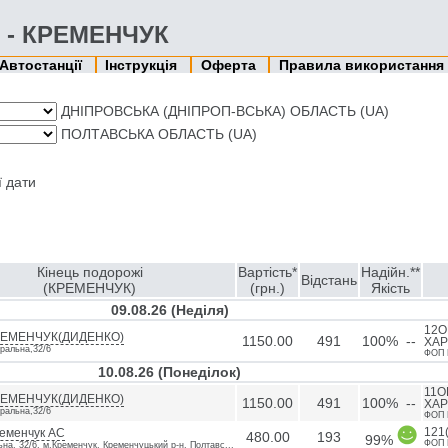
Г - КРЕМЕНЧУК
Автостанції
Інструкція
Оферта
Правила використання
ДНІПРОВСЬКА (ДНІПРОП-ВСЬКА) ОБЛАСТЬ (UA)
ПОЛТАВСЬКА ОБЛАСТЬ (UA)
ї дати
Кінець подорожі
Вартість*
Надійн.**
Відстань
(КРЕМЕНЧУК)
(грн.)
Якість
09.08.26 (Недiля)
12О
РЕМЕНЧУК(ДИДЕНКО)
1150.00
491
100% --
ХАР
ральна,32/6
ФОП 
10.08.26 (Понедiлок)
11О
РЕМЕНЧУК(ДИДЕНКО)
1150.00
491
100% --
ХАР
ральна,32/6
ФОП 
еменчук АС
121
480.00
193
99%
ФОП 
на, 32/6, м.Кременчук, Кременчуцький р-н, Полтавс...