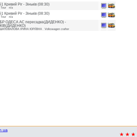
1 Кривий Ріг - Зіньків (08:30)
 Tour n/a
1 Кривий Ріг - Зіньків (08:30)
 Tour n/a
БР ОДЕСА АС пересадка(ДИДЕНКО) -
КІВ(ДИДЕНКО)
ШАПОВАЛОВА ІРИНА ЮРІЇВНА Volkswagen crafter
m.ua