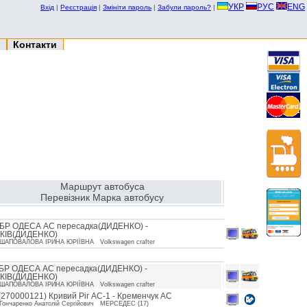
УКР
РУС
ENG
Вхід
|
Реєстрація
|
Змініти пароль
|
Забули пароль?
|
Контакти
Маршрут автобуса
Перевізник Марка автобусу
БР ОДЕСА АС пересадка(ДИДЕНКО) -
КІВ(ДИДЕНКО)
ШАПОВАЛОВА ІРИНА ЮРІЇВНА Volkswagen crafter
БР ОДЕСА АС пересадка(ДИДЕНКО) -
КІВ(ДИДЕНКО)
ШАПОВАЛОВА ІРИНА ЮРІЇВНА Volkswagen crafter
(270000121) Кривий Ріг АС-1 - Кременчук АС
Гончаренко Анатолiй Сергiйович МЕРСЕДЕС (17)