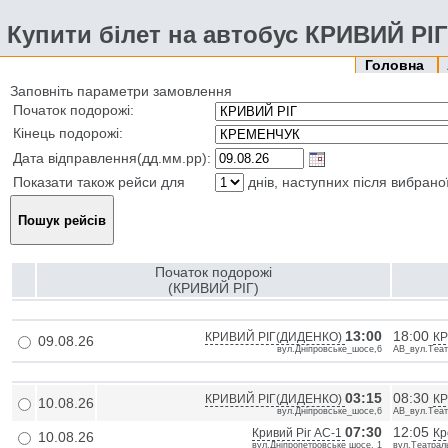
Купити білет на автобус КРИВИЙ РІ
Головна
Заповніть параметри замовлення
Початок подорожі:
Кінець подорожі:
Дата відправлення(дд.мм.рр):
Показати також рейси для
днів, наступних після вибрано
Початок подорожі
(КРИВИЙ РІГ)
13:00
18:00
КРИВИЙ РІГ(ДИДЕНКО)
К
09.08.26
вул.Дніпровське_шосе,6
АВ_вул.Теат
03:15
08:30
КРИВИЙ РІГ(ДИДЕНКО)
К
10.08.26
вул.Дніпровське_шосе,6
АВ_вул.Теат
07:30
12:05
Кривий Ріг АС-1
Кр
10.08.26
вул.Дніпропетровське шосе, 1
вул.Театраль