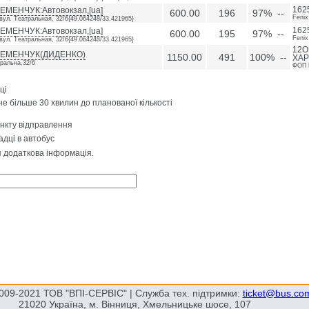
ЕМЕНЧУК:Автовокзал,[ua]
1625
600.00
196
97% --
Fenix
вул. Театральная, 32/6{49.064248/33.421965}
ЕМЕНЧУК:Автовокзал,[ua]
1625
600.00
195
97% --
Fenix
вул. Театральная, 32/6{49.064248/33.421965}
12О
РЕМЕНЧУК(ДИДЕНКО)
1150.00
491
100% --
ХАР
ральна,32/6
ФОП 
ці
не більше 30 хвилин до планованої кількості
ункту відправлення
адці в автобус
я додаткова інформація.
009-2021 ТОВ "ВПІ-СЕРВІС" | Служба тех. підтримки:
ticket@bus.co
21020 Україна, м. Вінниця, Хмельницьке шосе, 107