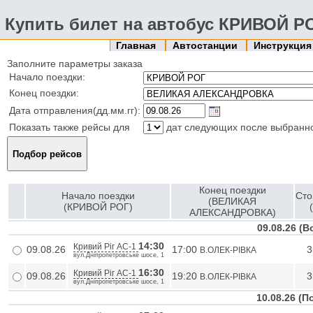
Купить билет на автобус КРИВОЙ 
Главная
Автостанции
Инструкци
Заполните параметры заказа
Начало поездки:
Конец поездки:
Дата отправления(дд.мм.гг):
Показать также рейсы для
дат следующих после выбранн
Конец поездки
Начало поездки
Сто
(ВЕЛИКАЯ
(КРИВОЙ РОГ)
АЛЕКСАНДРОВКА)
09.08.26 (
14:30
Кривий Ріг АС-1
09.08.26
17:00
3
В.ОЛЕК-РIВКА
вул.Дніпропетровське шосе, 1
16:30
Кривий Ріг АС-1
09.08.26
19:20
3
В.ОЛЕК-РIВКА
вул.Дніпропетровське шосе, 1
10.08.26 (