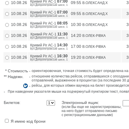
07:00
Кривий Ріг АС-1
10.08.26
09:55
3
В.ОЛЕКСАНД.Х
вул.Дніпропетровське шосе, 1
07:00
Кривий Ріг АС-1
10.08.26
09:55
3
В.ОЛЕКСАНД.Х
вул.Дніпропетровське шосе, 1
08:05
Кривий Ріг АС-1
10.08.26
10:30
3
В.ОЛЕКСАНД.Х
вул.Дніпропетровське шосе, 1
11:30
Кривий Ріг АС-1
10.08.26
14:20
3
В.ОЛЕК-РIВКА
вул.Дніпропетровське шосе, 1
14:30
Кривий Ріг АС-1
10.08.26
17:00
3
В.ОЛЕК-РIВКА
вул.Дніпропетровське шосе, 1
16:30
Кривий Ріг АС-1
10.08.26
19:20
3
В.ОЛЕК-РIВКА
вул.Дніпропетровське шосе, 1
*
Стоимость
-
ориентировочная, точная стоимость будет определена н
**
Надежн.
-
отношение количества рейсов, отправившихся с опоздани
отправлений, выраженное в процентах (за последние 30 д
-
рейсы, для которых обмен ваучера на билет производится
-
При наведении указателя мыши на подчеркнутый пунктиром текст, поя
Билетов:
Электронный ящик:
(если Вы еще не зарегистрированы,
на него будет отправлено письмо
с регистрационными данными)
Я имею код брони