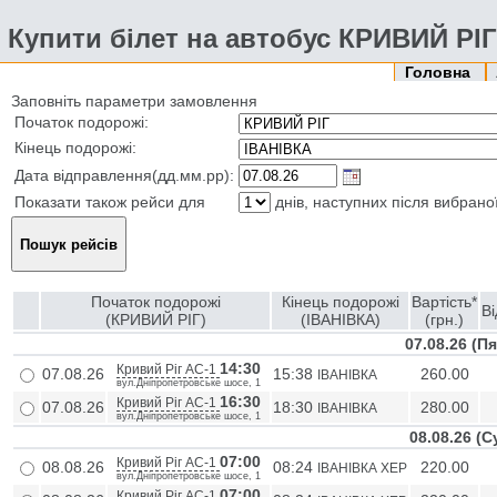
Купити білет на автобус КРИВИЙ РІГ
Головна
Заповніть параметри замовлення
Початок подорожі:
Кінець подорожі:
Дата відправлення(дд.мм.рр):
Показати також рейси для
днів, наступних після вибрано
Початок подорожі
Кінець подорожі
Вартість*
Ві
(КРИВИЙ РІГ)
(ІВАНІВКА)
(грн.)
07.08.26 (П
14:30
Кривий Ріг АС-1
07.08.26
15:38
260.00
IВАНIВКА
вул.Дніпропетровське шосе, 1
16:30
Кривий Ріг АС-1
07.08.26
18:30
280.00
IВАНIВКА
вул.Дніпропетровське шосе, 1
08.08.26 (С
07:00
Кривий Ріг АС-1
08.08.26
08:24
220.00
IВАНIВКА ХЕР
вул.Дніпропетровське шосе, 1
07:00
Кривий Ріг АС-1