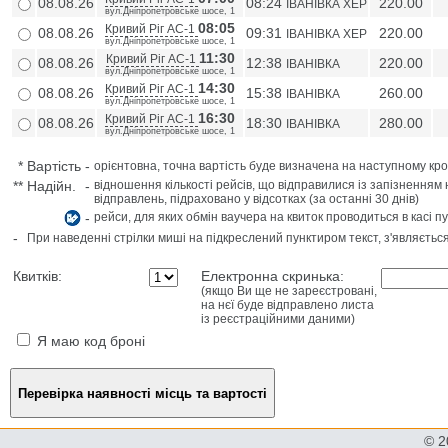
08.08.26
08:24
220.00
IВАНIВКА ХЕР
вул.Дніпропетровське шосе, 1
08:05
Кривий Ріг АС-1
08.08.26
09:31
220.00
IВАНIВКА ХЕР
вул.Дніпропетровське шосе, 1
11:30
Кривий Ріг АС-1
08.08.26
12:38
220.00
IВАНIВКА
вул.Дніпропетровське шосе, 1
14:30
Кривий Ріг АС-1
08.08.26
15:38
260.00
IВАНIВКА
вул.Дніпропетровське шосе, 1
16:30
Кривий Ріг АС-1
08.08.26
18:30
280.00
IВАНIВКА
вул.Дніпропетровське шосе, 1
*
Вартість
-
орієнтовна, точна вартість буде визначена на наступному кро
**
Надійн.
-
відношення кількості рейсів, що відправилися із запізненням 
відправлень, підраховано у відсотках (за останні 30 днів)
-
рейси, для яких обмін ваучера на квиток проводиться в касі п
-
При наведенні стрілки миші на підкреслений пунктиром текст, з'являєтьс
Квитків:
Електронна скринька:
(якщо Ви ще не зареєстровані,
на нєї буде відправлено листа
із реєстраційними даними)
Я маю код броні
© 2