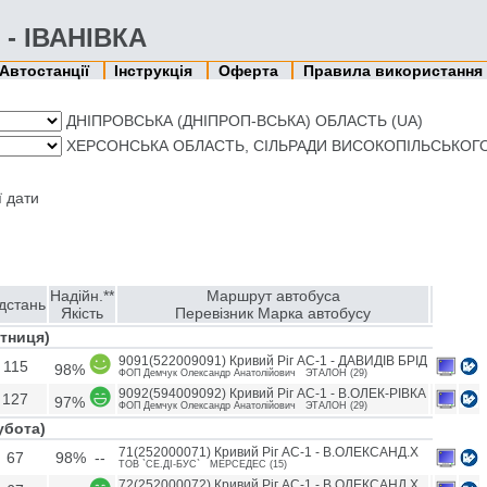
 - ІВАНІВКА
Автостанції
Інструкція
Оферта
Правила використання
ДНІПРОВСЬКА (ДНІПРОП-ВСЬКА) ОБЛАСТЬ (UA)
ХЕРСОНСЬКА ОБЛАСТЬ, СІЛЬРАДИ ВИСОКОПІЛЬСЬКОГО Р
ї дати
Надійн.**
Маршрут автобуса
дстань
Якість
Перевізник Марка автобусу
ятниця)
9091(522009091) Кривий Ріг АС-1 - ДАВИДIВ БРIД
115
98%
ФОП Демчук Олександр Анатолiйович ЭТАЛОН (29)
9092(594009092) Кривий Ріг АС-1 - В.ОЛЕК-РIВКА
127
97%
ФОП Демчук Олександр Анатолiйович ЭТАЛОН (29)
убота)
71(252000071) Кривий Ріг АС-1 - В.ОЛЕКСАНД.Х
67
98% --
ТОВ `СЕ.ДI-БУС` МЕРСЕДЕС (15)
72(252000072) Кривий Ріг АС-1 - В.ОЛЕКСАНД.Х