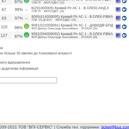
67
97%
ТОВ ПТ МЕРСЕДЕС (15)
6(291000006) Кривий Ріг АС-1 - В.ОЛЕКСАНД.Х
67
99% --
ТОВ ПТ МЕРСЕДЕС (16)
9095(414009095) Кривий Ріг АС-1 - В.ОЛЕК-РIВКА
63
97% --
ТОВ `СЕ.ДI-БУС` МЕРСЕДЕС (15)
9091(522009091) Кривий Ріг АС-1 - ДАВИДIВ БРIД
115
98%
ФОП Демчук Олександр Анатолiйович ЭТАЛОН (29)
9092(594009092) Кривий Ріг АС-1 - В.ОЛЕК-РIВКА
127
97%
ФОП Демчук Олександр Анатолiйович ЭТАЛОН (29)
ці
не більше 30 хвилин до планованої кількості
ункту відправлення
я додаткова інформація.
009-2021 ТОВ "ВПІ-СЕРВІС" | Служба тех. підтримки:
ticket@bus.co