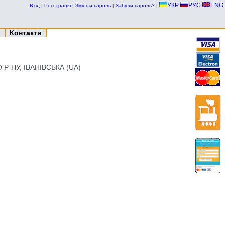
УКР
РУС
ENG
Вхід
|
Реєстрація
|
Змініти пароль
|
Забули пароль?
|
Контакти
-НУ, ІВАНІВСЬКА (UA)