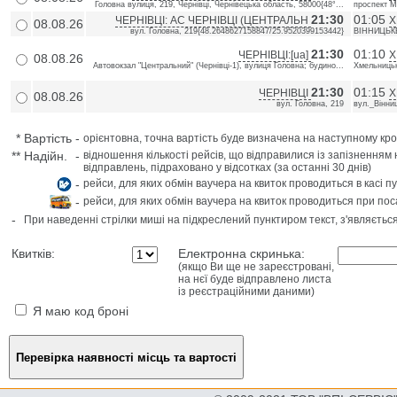
Головна вулиця, 219, Чернівці, Чернівецька область, 58000{48°...
проспект М
21:30
01:05
ЧЕРНІВЦІ: АС ЧЕРНІВЦІ (ЦЕНТРАЛЬН
Х
08.08.26
вул. Головна, 219{48.2648627158847/25.9520399153442}
ВІННИЦЬКЕ
21:30
01:10
ЧЕРНІВЦІ:[ua]
Х
08.08.26
Автовокзал "Центральний" (Чернівці-1), вулиця Головна; будино...
Хмельницьк
21:30
01:15
ЧЕРНІВЦІ
Х
08.08.26
вул. Головна, 219
вул._Вінни
*
Вартість
-
орієнтовна, точна вартість буде визначена на наступному кро
**
Надійн.
-
відношення кількості рейсів, що відправилися із запізненням 
відправлень, підраховано у відсотках (за останні 30 днів)
-
рейси, для яких обмін ваучера на квиток проводиться в касі п
-
рейси, для яких обмін ваучера на квиток проводиться при пос
-
При наведенні стрілки миші на підкреслений пунктиром текст, з'являєтьс
Квитків:
Електронна скринька:
(якщо Ви ще не зареєстровані,
на нєї буде відправлено листа
із реєстраційними даними)
Я маю код броні