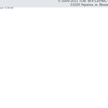
© 2009-2021 ТОВ "ВПІ-СЕРВІС" 
21020 Україна, м. Вінн
ver: 0.30-60