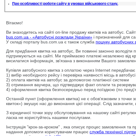
Про особливості роботи сайту в умовах військового стану.
Вітаємо!
Ви знаходитесь на сайті on-line продажу квитків на автобус. Сай
bus.com.ua - «Автобусні розклади України»
і призначений для са
У складі порталу bus.com.ua є також служба
пошуку автобусних 
Для придбання квитка на автобус, Ви повинні законно володіти п
підтримуються на сайті. Ми приймаємо платежі незалежно від кра
висилатися інформація, зв'язана з виконанням Вашого замовлен
Купівля автобусного квитка з оплатою через Internet передбачає
1) вибір необхідного рейсу і перевірка наявності місць в автобусі
2) оплата квитків на автобус за допомогою платіжної системи
3) отримання ваучера, що підтверджує факт оплати та резервува
4) оформлення квитка безпосередньо перед поїздкою (по пред'
Останній пункт (оформлення квитка) не є обов'язковим з точки 
квиток») змушує нас до виконання цієї операції. Слід зазначити
З юридичної точки зору обслуговування на нашому сайті регул
ласка не користуйтесь нашими послугами.
Інструкція "крок-за-кроком" , яка описує процес замовлення та 
надання допомоги користувачам працює
служба технічної підтр