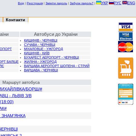
УКР
РУС
ENG
Вхід
|
Реєстрація
|
Змініти пароль
|
Забули пароль?
|
Контакти
аїни
Автобуси до України
КИШИНІВ - ЧЕРНІВЦІ
СУЧАВА - ЧЕРНІВЦІ
ЕРОПОРТ
МІХАЛОВЦЕ - УЖГОРОД
КИШИНІВ - КИЇВ
БУХАРЕСТ АЕРОПОРТ - ЧЕРНІВЦІ
ОРТ БАЛІЦЕ
ЖИЛІНА - УЖГОРОД
ЛЄ
ВАРШАВА АЕРОПОРТ ШОПЕНА - СТРИЙ
ВАРШАВА - ЧЕРНІВЦІ
Маршрут автобуса
 МИХАЙЛІВКА/БОРЩ/#
АВЦ - ЛЬВIВ З/В
(18:00)
АК#
 ЗНАМ'ЯНКА
ЧЕРНІВЦІ
АНКІВСЬК 2