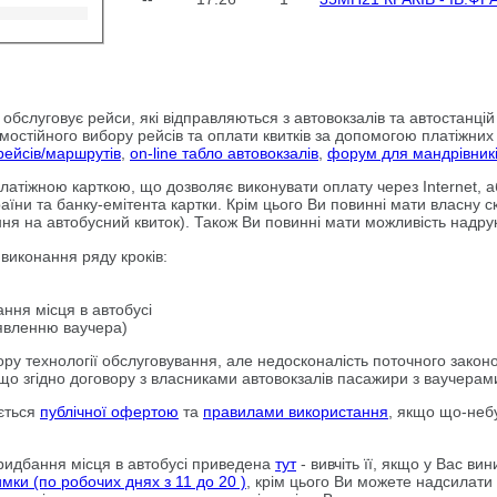
т обслуговує рейси, які відправляються з автовокзалів та автостанці
мостійного вибору рейсів та оплати квитків за допомогою платіжних 
рейсів/маршрутів
,
on-line табло автовокзалів
,
форум для мандрівник
латіжною карткою, що дозволяє виконувати оплату через Internet, а
їни та банку-емітента картки. Крім цього Ви повинні мати власну с
ня на автобусний квиток). Також Ви повинні мати можливість надру
 виконання ряду кроків:
ння місця в автобусі
явленню ваучера)
зору технології обслуговування, але недосконалість поточного зако
, що згідно договору з власниками автовокзалів пасажири з ваучера
юється
публічної офертою
та
правилами використання
, якщо що-небу
придбання місця в автобусі приведена
тут
- вивчіть її, якщо у Вас в
имки (по робочих днях з 11 до 20 )
, крім цього Ви можете надсилати 