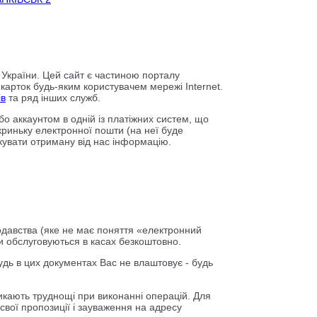
й України. Цей сайт є частиною порталу
карток будь-яким користувачем мережі Internet.
ів
та ряд інших служб.
бо аккаунтом в одній із платіжних систем, що
криньку електронної пошти (на неї буде
кувати отриману від нас інформацію.
нодавства (яке не має поняття «електронний
ми обслуговуються в касах безкоштовно.
дь в цих документах Вас не влаштовує - будь
иникають труднощі при виконанні операцій. Для
свої пропозиції і зауваження на адресу