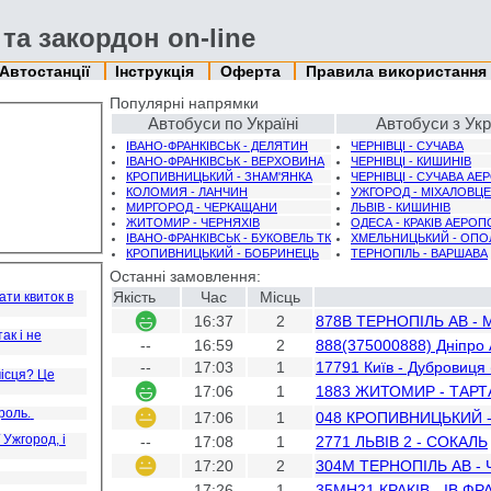
 та закордон on-line
Автостанції
Інструкція
Оферта
Правила використання
Популярні напрямки
Автобуси по Україні
Автобуси з Укр
ІВАНО-ФРАНКІВСЬК - ДЕЛЯТИН
ЧЕРНІВЦІ - СУЧАВА
ІВАНО-ФРАНКІВСЬК - ВЕРХОВИНА
ЧЕРНІВЦІ - КИШИНІВ
КРОПИВНИЦЬКИЙ - ЗНАМ'ЯНКА
ЧЕРНІВЦІ - СУЧАВА А
КОЛОМИЯ - ЛАНЧИН
УЖГОРОД - МІХАЛОВЦЕ
МИРГОРОД - ЧЕРКАЩАНИ
ЛЬВІВ - КИШИНІВ
ЖИТОМИР - ЧЕРНЯХІВ
ОДЕСА - КРАКІВ АЕРОП
ІВАНО-ФРАНКІВСЬК - БУКОВЕЛЬ ТК
ХМЕЛЬНИЦЬКИЙ - ОПО
КРОПИВНИЦЬКИЙ - БОБРИНЕЦЬ
ТЕРНОПІЛЬ - ВАРШАВА
Останні замовлення:
Якість
Час
Місць
ати квиток в
16:37
2
878В ТЕРНОПІЛЬ АВ -
ак і не
--
16:59
2
888(375000888) Дніпро 
--
17:03
1
17791 Київ - Дубровиця 
місця? Це
17:06
1
1883 ЖИТОМИР - ТАРТ
роль.
17:06
1
048 КРОПИВНИЦЬКИЙ -
 Ужгород, і
--
17:08
1
2771 ЛЬВІВ 2 - СОКАЛЬ
17:20
2
304М ТЕРНОПІЛЬ АВ - 
--
17:26
1
35МН21 КРАКІВ - ІВ.ФР