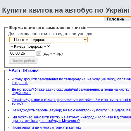
Купити квиток на автобус по Україні
Головна
Форма швидкого замовлення квитків
Для замовлення квитків введіть наступні дані:
(дд.мм.рр)
ЧАсті ПИтання
Я хочу зробити замовлення по телефону. / Я не хочу (не можу) оплачув
Інтернеті.
Де мої гроші? Я вже давно скасува(в/ла) замовлення, а гроші на картку т
надійшли ...
Скажіть будь ласка коли відправляється автобус... Чи є на нього вільні 
точно?
Не надходить пароль (ваучер) на мою електронну пошту / Забув(ла) па
Чи можливо замовити квитки на автобус Ужгород - Колочава від станції
при цьому сісти до автобусу в Мукачево?
Після оплати де я можу отримати квиток?