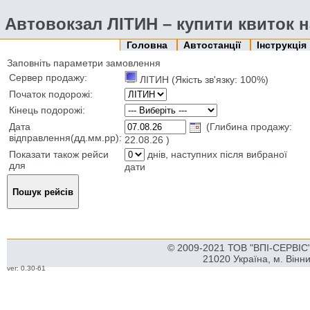
Автовокзал ЛІТИН – купити квиток н
Головна
Автостанції
Інструкція
Заповніть параметри замовлення
Сервер продажу:
ЛІТИН (Якість зв'язку: 100%)
Початок подорожі:
Кінець подорожі:
Дата
(Глибина продажу:
відправлення(дд.мм.рр):
22.08.26 )
Показати також рейси
днів, наступних після вибраної
для
дати
© 2009-2021 ТОВ "ВПІ-СЕРВІС" 
21020 Україна, м. Вінн
ver: 0.30-61