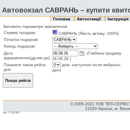
Автовокзал САВРАНЬ – купити квито
Головна
Автостанції
Інструкція
Заповніть параметри замовлення
Сервер продажу:
САВРАНЬ (Якість зв'язку: 100%)
Початок подорожі:
Кінець подорожі:
Дата
(Глибина продажу:
відправлення(дд.мм.рр):
26.08.26 )
Показати також рейси
днів, наступних після вибраної
для
дати
© 2009-2021 ТОВ "ВПІ-СЕРВІС" 
21020 Україна, м. Вінн
ver: 0.30-60