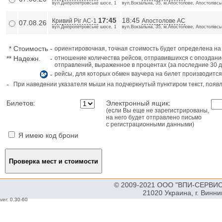
вул.Дніпропетровське шосе, 1
вул.Вокзальна, 35, м.Апостолове, Апостолівськ
17:45
18:45
Кривий Ріг АС-1
Апостолове АС
07.08.26
вул.Дніпропетровське шосе, 1
вул.Вокзальна, 35, м.Апостолове, Апостолівськ
*
Стоимость
-
ориентировочная, точная стоимость будет определена н
**
Надежн.
-
отношение количества рейсов, отправившихся с опоздани
отправлений, выраженное в процентах (за последние 30 д
-
рейсы, для которых обмен ваучера на билет производится
-
При наведении указателя мыши на подчеркнутый пунктиром текст, поя
Билетов:
Электронный ящик:
(если Вы еще не зарегистрированы,
на него будет отправлено письмо
с регистрационными данными)
Я имею код брони
© 2009-2021 ООО "ВПИ-СЕРВИС"
21020 Украина, г. Винн
ver: 0.30-60