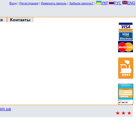
УКР
РУС
ENG
Вход
|
Регистрация
|
Изменить пароль
|
Забыли пароль?
|
ия
Контакты
com.ua