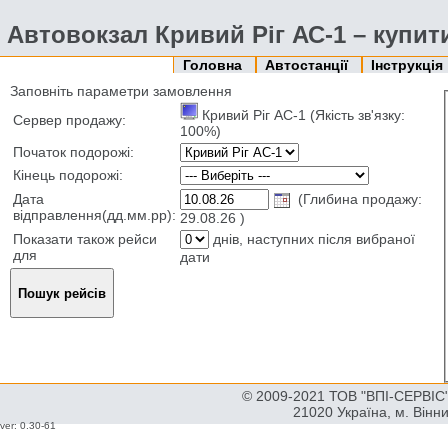
Автовокзал Кривий Ріг АС-1 – купит
Головна
Автостанції
Інструкція
Заповніть параметри замовлення
Кривий Ріг АС-1 (Якість зв'язку:
Сервер продажу:
100%)
Початок подорожі:
Кінець подорожі:
Дата
(Глибина продажу:
відправлення(дд.мм.рр):
29.08.26 )
Показати також рейси
днів, наступних після вибраної
для
дати
© 2009-2021 ТОВ "ВПІ-СЕРВІС" 
21020 Україна, м. Вінн
ver: 0.30-61